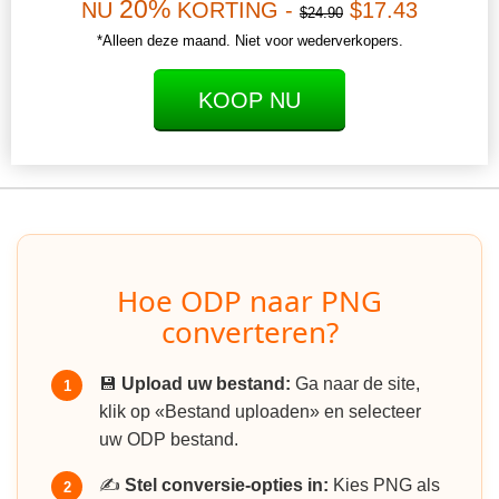
20%
NU
KORTING -
$17.43
$24.90
*Alleen deze maand. Niet voor wederverkopers.
KOOP NU
Hoe ODP naar PNG
converteren?
💾
Upload uw bestand:
Ga naar de site,
1
klik op «Bestand uploaden» en selecteer
uw ODP bestand.
✍️
Stel conversie-opties in:
Kies PNG als
2