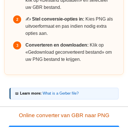
klik op «Bestand uploaden» en selecteer
uw GBR bestand.
✍️
Stel conversie-opties in:
Kies PNG als
2
uitvoerformaat en pas indien nodig extra
opties aan.
Converteren en downloaden:
Klik op
3
«Gedownload geconverteerd bestand» om
uw PNG bestand te krijgen.
📖
Learn more:
What is a Gerber file?
Online converter van GBR naar PNG