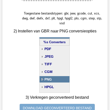
Toegestane bestandstypen: gbr, jww, gcode, cut, xcs,
dwg, dwf, dwfx, dxf, plt, hpgl, hpgl2, plo, cgm, step, stp,
vsd
2) Instellen van GBR naar PNG conversieopties
%s Converters
PDF
JPEG
TIFF
CGM
PNG
HPGL
3) Verkregen geconverteerd bestand
DOWNLOAD GECONVERTEERD BESTAND