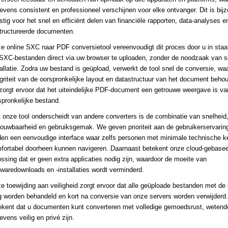
evens consistent en professioneel verschijnen voor elke ontvanger. Dit is bij
stig voor het snel en efficiënt delen van financiële rapporten, data-analyses e
tructureerde documenten.
e online SXC naar PDF conversietool vereenvoudigt dit proces door u in staat
SXC-bestanden direct via uw browser te uploaden, zonder de noodzaak van s
tallatie. Zodra uw bestand is geüpload, verwerkt de tool snel de conversie, waa
egriteit van de oorspronkelijke layout en datastructuur van het document behoud
 zorgt ervoor dat het uiteindelijke PDF-document een getrouwe weergave is va
spronkelijke bestand.
 onze tool onderscheidt van andere converters is de combinatie van snelheid
rouwbaarheid en gebruiksgemak. We geven prioriteit aan de gebruikerservarin
den een eenvoudige interface waar zelfs personen met minimale technische k
fortabel doorheen kunnen navigeren. Daarnaast betekent onze cloud-gebase
ossing dat er geen extra applicaties nodig zijn, waardoor de moeite van
twaredownloads en -installaties wordt verminderd.
e toewijding aan veiligheid zorgt ervoor dat alle geüploade bestanden met de 
g worden behandeld en kort na conversie van onze servers worden verwijderd.
ekent dat u documenten kunt converteren met volledige gemoedsrust, wetend
evens veilig en privé zijn.