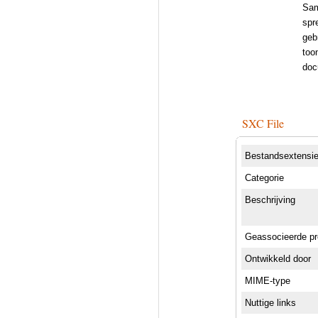
Sam
spr
geb
too
doc
SXC File
Bestandsextensi
Categorie
Beschrijving
Geassocieerde p
Ontwikkeld door
MIME-type
Nuttige links