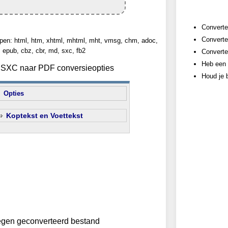
Converte
Converte
pen: html, htm, xhtml, mhtml, mht, vmsg, chm, adoc,
epub, cbz, cbr, md, sxc, fb2
Converte
Heb een 
an SXC naar PDF conversieopties
Houd je b
Opties
Koptekst en Voettekst
egen geconverteerd bestand