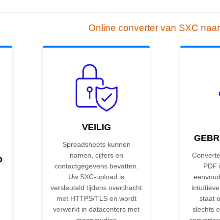
Online converter van SXC naa
VEILIG
GEBR
Spreadsheets kunnen
namen, cijfers en
Converte
D
contactgegevens bevatten.
PDF i
Uw SXC-upload is
eenvoud
versleuteld tijdens overdracht
intuïtieve
met HTTPS/TLS en wordt
staat 
verwerkt in datacenters met
slechts e