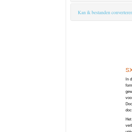
Kan ik bestanden convertere
SX
In 
for
gew
voo
Doc
doc
Het
ver
uni