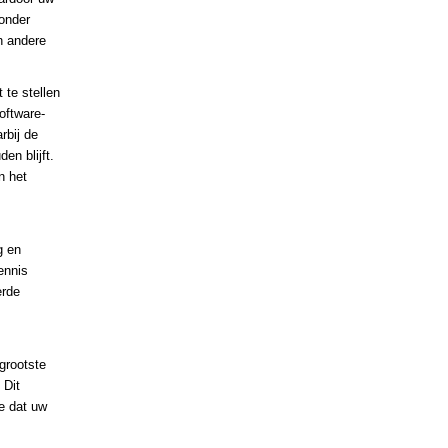
zonder
n andere
 te stellen
oftware-
rbij de
en blijft.
n het
,
g en
ennis
erde
grootste
 Dit
e dat uw