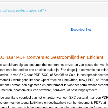
n met mijn mobiele apparaat?
Beoordeel Het
C naar PDF Conversie: Gestroomlijnd en Efficiënt
de wereld van digitaal documentbeheer kan het omzetten van bestanden van h
maat naar het andere een cruciale taak zijn. Een dergelijke conversie die belang
orden, is van SXC naar PDF. SXC, of StarOffice Calc, is een spreadsheetbe
rnamelijk wordt gebruikt door OpenOffice en LibreOffice, terwijl PDF, of Porta
ument Format, een algemeen erkend formaat is voor het betrouwbaar presen
umenten, onafhankelijk van software, hardware, of besturingssysteem.
 belangrijkste voordeel van het omzetten van een SXC-bestand naar een PDF 
beteren van de toegankelijkheid en deelbaarheid van het document. PDF's zij
verseel leesbaar en behouden hun opmaak op alle apparaten en platforms, wa