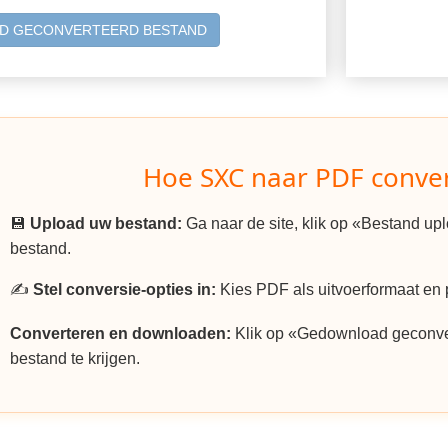
D GECONVERTEERD BESTAND
Hoe SXC naar PDF conve
💾
Upload uw bestand:
Ga naar de site, klik op «Bestand u
bestand.
✍️
Stel conversie-opties in:
Kies PDF als uitvoerformaat en p
Converteren en downloaden:
Klik op «Gedownload geconv
bestand te krijgen.