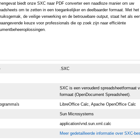
engevat biedt onze SXC naar PDF converter een naadloze manier om uw
eadsheets om te zetten in een toegankelijker en deelbaarder formaat. Met het
ruiksgemak, de veilige verwerking en de betrouwbare output, staat het als ee
naangevende keuze voor professionals die op zoek zijn naar efficiënte
umentbeheeroplossingen.
e
.SXC
SXC is een verouderd spreadsheetformaat v
formaat (OpenDocument Spreadsheet).
rogramma's
LibreOffice Calc, Apache OpenOffice Calc
Sun Microsystems
application/vnd.sun.xml.calc
Meer gedetailleerde informatie over SXC-be