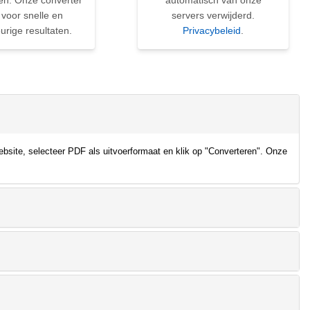
en. Onze converter
automatisch van onze
 voor snelle en
servers verwijderd.
rige resultaten.
Privacybeleid
.
bsite, selecteer PDF als uitvoerformaat en klik op "Converteren". Onze