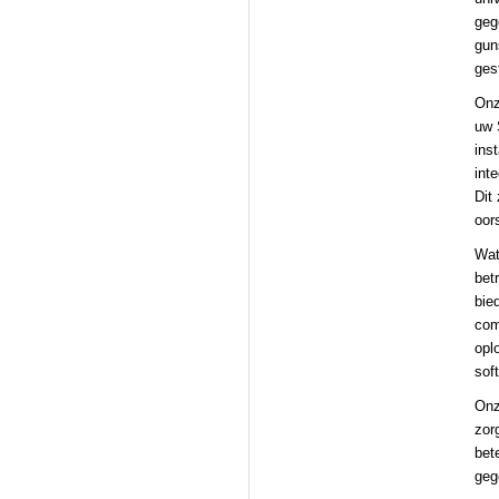
geg
gun
ges
Onz
uw 
ins
int
Dit
oor
Wat
bet
bie
com
opl
sof
Onz
zor
bet
geg