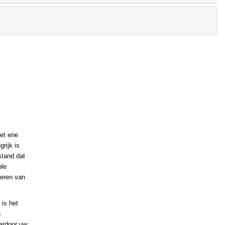
et ene
rijk is
stand dat
ble
teren van
is het
n
ardoor uw