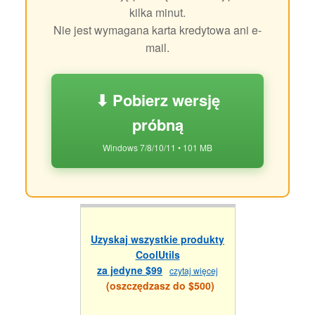
kilka minut.
Nie jest wymagana karta kredytowa ani e-
mail.
⬇ Pobierz wersję
próbną
Windows 7/8/10/11 • 101 MB
Uzyskaj wszystkie produkty
CoolUtils
za jedyne $99
czytaj więcej
(oszczędzasz do $500)