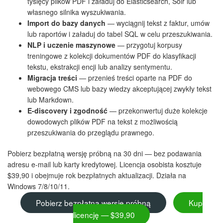
tysięcy plików PDF i załaduj do Elasticsearch, Solr lub
własnego silnika wyszukiwania.
Import do bazy danych
— wyciągnij tekst z faktur, umów
lub raportów i załaduj do tabel SQL w celu przeszukiwania.
NLP i uczenie maszynowe
— przygotuj korpusy
treningowe z kolekcji dokumentów PDF do klasyfikacji
tekstu, ekstrakcji encji lub analizy sentymentu.
Migracja treści
— przenieś treści oparte na PDF do
webowego CMS lub bazy wiedzy akceptującej zwykły tekst
lub Markdown.
E-discovery i zgodność
— przekonwertuj duże kolekcje
dowodowych plików PDF na tekst z możliwością
przeszukiwania do przeglądu prawnego.
Pobierz bezpłatną wersję próbną na 30 dni — bez podawania
adresu e-mail lub karty kredytowej. Licencja osobista kosztuje
$39,90 i obejmuje rok bezpłatnych aktualizacji. Działa na
Windows 7/8/10/11.
Pobierz bezpłatną wersję próbną
Kup
licencję — $39,90