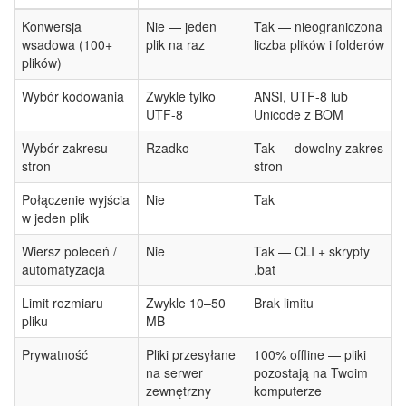
Konwersja
Nie — jeden
Tak — nieograniczona
wsadowa (100+
plik na raz
liczba plików i folderów
plików)
Wybór kodowania
Zwykle tylko
ANSI, UTF-8 lub
UTF-8
Unicode z BOM
Wybór zakresu
Rzadko
Tak — dowolny zakres
stron
stron
Połączenie wyjścia
Nie
Tak
w jeden plik
Wiersz poleceń /
Nie
Tak — CLI + skrypty
automatyzacja
.bat
Limit rozmiaru
Zwykle 10–50
Brak limitu
pliku
MB
Prywatność
Pliki przesyłane
100% offline — pliki
na serwer
pozostają na Twoim
zewnętrzny
komputerze