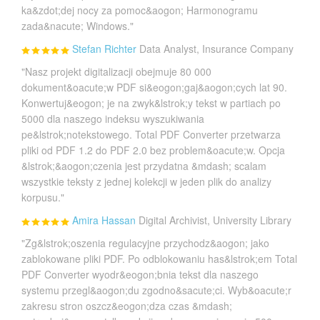
ka&zdot;dej nocy za pomoc&aogon; Harmonogramu
zada&nacute; Windows."
Stefan Richter
Data Analyst, Insurance Company
"Nasz projekt digitalizacji obejmuje 80 000
dokument&oacute;w PDF si&eogon;gaj&aogon;cych lat 90.
Konwertuj&eogon; je na zwyk&lstrok;y tekst w partiach po
5000 dla naszego indeksu wyszukiwania
pe&lstrok;notekstowego. Total PDF Converter przetwarza
pliki od PDF 1.2 do PDF 2.0 bez problem&oacute;w. Opcja
&lstrok;&aogon;czenia jest przydatna &mdash; scalam
wszystkie teksty z jednej kolekcji w jeden plik do analizy
korpusu."
Amira Hassan
Digital Archivist, University Library
"Zg&lstrok;oszenia regulacyjne przychodz&aogon; jako
zablokowane pliki PDF. Po odblokowaniu has&lstrok;em Total
PDF Converter wyodr&eogon;bnia tekst dla naszego
systemu przegl&aogon;du zgodno&sacute;ci. Wyb&oacute;r
zakresu stron oszcz&eogon;dza czas &mdash;