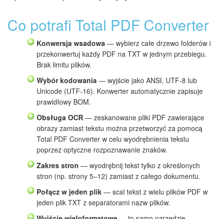
Co potrafi Total PDF Converter
Konwersja wsadowa
— wybierz całe drzewo folderów i
przekonwertuj każdy PDF na TXT w jednym przebiegu.
Brak limitu plików.
Wybór kodowania
— wyjście jako ANSI, UTF-8 lub
Unicode (UTF-16). Konwerter automatycznie zapisuje
prawidłowy BOM.
Obsługa OCR
— zeskanowane pliki PDF zawierające
obrazy zamiast tekstu można przetworzyć za pomocą
Total PDF Converter w celu wyodrębnienia tekstu
poprzez optyczne rozpoznawanie znaków.
Zakres stron
— wyodrębnij tekst tylko z określonych
stron (np. strony 5–12) zamiast z całego dokumentu.
Połącz w jeden plik
— scal tekst z wielu plików PDF w
jeden plik TXT z separatorami nazw plików.
Wyjście wieloformatowe
— to samo narzędzie