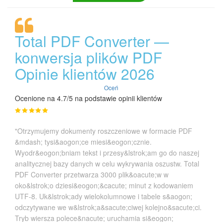
Total PDF Converter —
konwersja plików PDF
Opinie klientów 2026
Oceń
Ocenione na 4.7/5 na podstawie opinii klientów
"Otrzymujemy dokumenty roszczeniowe w formacie PDF
&mdash; tysi&aogon;ce miesi&eogon;cznie.
Wyodr&eogon;bniam tekst i przesy&lstrok;am go do naszej
analitycznej bazy danych w celu wykrywania oszustw. Total
PDF Converter przetwarza 3000 plik&oacute;w w
oko&lstrok;o dziesi&eogon;&cacute; minut z kodowaniem
UTF-8. Uk&lstrok;ady wielokolumnowe i tabele s&aogon;
odczytywane we w&lstrok;a&sacute;ciwej kolejno&sacute;ci.
Tryb wiersza polece&nacute; uruchamia si&eogon;