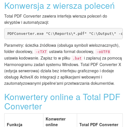
Konwersja z wiersza poleceń
Total PDF Converter zawiera interfejs wiersza poleceń do
skryptów i automatyzacji:
PDFConverter.exe "C:\Reports\*.pdf" "C:\Output\" -cT
Parametry: ścieżka źródłowa (obsługa symboli wieloznacznych),
folder docelowy,
ustawia format docelowy,
-cTXT
-oUTF8
ustawia kodowanie. Zapisz to w pliku
i zaplanuj za pomocą
.bat
Harmonogramu zadań systemu Windows. Total PDF Converter X
(edycja serwerowa) działa bez interfejsu graficznego i dodaje
obsługę ActiveX do integracji z aplikacjami webowymi i
zautomatyzowanymi pipeline'ami przetwarzania dokumentów.
Konwertery online a Total PDF
Converter
Konwerter
Funkcja
online
Total PDF Converter