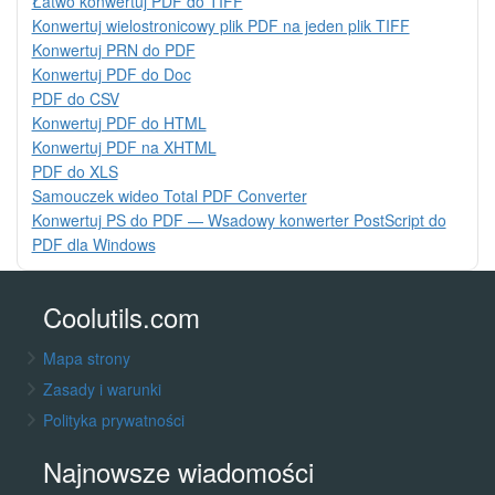
Łatwo konwertuj PDF do TIFF
Konwertuj wielostronicowy plik PDF na jeden plik TIFF
Konwertuj PRN do PDF
Konwertuj PDF do Doc
PDF do CSV
Konwertuj PDF do HTML
Konwertuj PDF na XHTML
PDF do XLS
Samouczek wideo Total PDF Converter
Konwertuj PS do PDF — Wsadowy konwerter PostScript do
PDF dla Windows
Coolutils.com
Mapa strony
Zasady i warunki
Polityka prywatności
Najnowsze wiadomości