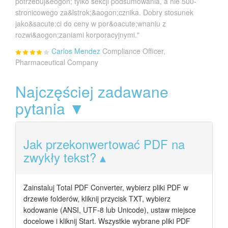
potrzebuj&eogon; tylko sekcji podsumowania, a nie 500-
stronicowego za&lstrok;&aogon;cznika. Dobry stosunek
jako&sacute;ci do ceny w por&oacute;wnaniu z
rozwi&aogon;zaniami korporacyjnymi."
Carlos Mendez
Compliance Officer,
Pharmaceutical Company
Najczęściej zadawane
pytania ▼
Jak przekonwertować PDF na
zwykły tekst?
Zainstaluj Total PDF Converter, wybierz pliki PDF w
drzewie folderów, kliknij przycisk TXT, wybierz
kodowanie (ANSI, UTF-8 lub Unicode), ustaw miejsce
docelowe i kliknij Start. Wszystkie wybrane pliki PDF