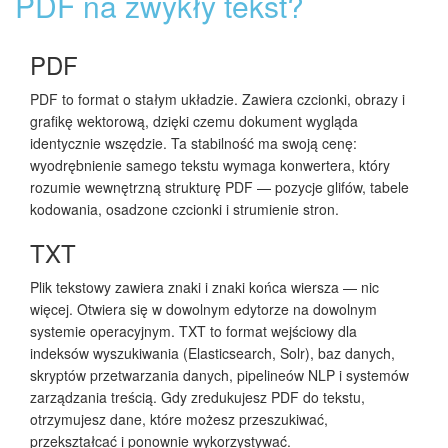
PDF na zwykły tekst?
PDF
PDF to format o stałym układzie. Zawiera czcionki, obrazy i
grafikę wektorową, dzięki czemu dokument wygląda
identycznie wszędzie. Ta stabilność ma swoją cenę:
wyodrębnienie samego tekstu wymaga konwertera, który
rozumie wewnętrzną strukturę PDF — pozycje glifów, tabele
kodowania, osadzone czcionki i strumienie stron.
TXT
Plik tekstowy zawiera znaki i znaki końca wiersza — nic
więcej. Otwiera się w dowolnym edytorze na dowolnym
systemie operacyjnym. TXT to format wejściowy dla
indeksów wyszukiwania (Elasticsearch, Solr), baz danych,
skryptów przetwarzania danych, pipelineów NLP i systemów
zarządzania treścią. Gdy zredukujesz PDF do tekstu,
otrzymujesz dane, które możesz przeszukiwać,
przekształcać i ponownie wykorzystywać.