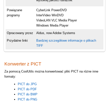
wysokiej jakości obrazów.
Powiązane
CyberLink PowerDVD
programy
InterVideo WinDVD
VideoLAN VLC Media Player
Windows Media Player
Opracowany przez
Aldus, now Adobe Systems
Przydatne linki
Bardziej szczegółowe informacje o plikach
TIFF
Konwerter z PICT
Za pomocą CoolUtils można konwertować pliki PICT na różne inne
formaty:
PICT do JPG
PICT do PDF
PICT do BMP
PICT do PNG