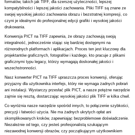
formatów, takich jak TIFF, dla szerszej użyteczności, lepszej
kompatybilności i lepszej jakości zachowania. Pliki TIFF są znane ze
swojej wysokiej jakości zachowania obrazu i bezstratnej kompresji, co
czyni je idealnymi do profesjonalnej edycji grafiki i wysokiej jakości
drukowania.
Konwersja PICT na TIFF zapewnia, że obrazy zachowują swoją
integralność, jednocześnie stając się bardziej dostępnymi na
różnorodnych platformach i aplikacjach. Proces ten jest kluczowy dla
projektantów graficznych, fotografów i każdego, kto pracuje z plikami
graficznymi typu legacy, którzy wymagają doskonałej jakości i
wszechstronności.
Nasz konwerter PICT na TIFF upraszcza proces konwersji, oferując
przyjazny dla użytkownika interfejs, który nie wymaga żadnych pobrań
ani instalacji. Wystarczy przesłać plik PICT, a nasze potężne narzędzie
zajmie się resztą, dostarczając wysokiej jakości plik TIFF w kilka chwil.
Co wyróżnia nasze narzędzie spośród innych, to połączenie szybkości,
precyzji i łatwości użycia. Nie ma żadnych ukrytych opłat ani
skomplikowanych kroków, zapewniając bezproblemowe doświadczenie.
Niezależnie od tego, czy jesteś profesjonalistą szukającym
niezawodnej konwersji obrazów, czy początkującym użytkownikiem