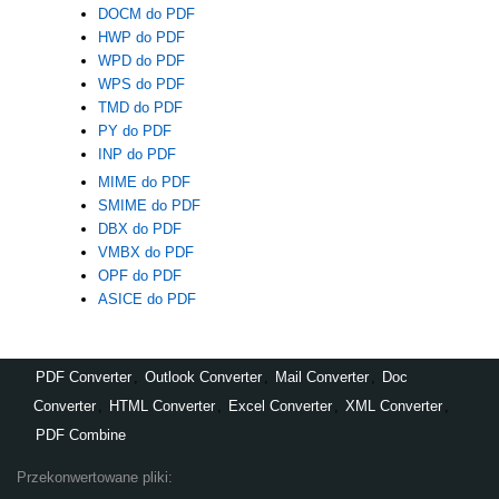
DOCM do PDF
HWP do PDF
WPD do PDF
WPS do PDF
TMD do PDF
PY do PDF
INP do PDF
MIME do PDF
SMIME do PDF
DBX do PDF
VMBX do PDF
OPF do PDF
ASICE do PDF
PDF Converter
,
Outlook Converter
,
Mail Converter
,
Doc
Converter
,
HTML Converter
,
Excel Converter
,
XML Converter
,
PDF Combine
Przekonwertowane pliki: