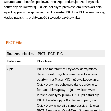
wolumenami obrazów, ponieważ znacząco redukuje czas i wysiłek
potrzebny do konwersji. Dzięki solidnym prędkościom przetwarzania i
wysokiej jakości wyjściowej, ten konwerter PICT na PDF wyróżnia się,
kładąc nacisk na efektywność i wygodę użytkownika.
PICT File
Rozszerzenie pliku
.PICT, .PCT, .PIC
Kategoria
Plik obrazu
Opis
PICT to metaformat używany do wymiany
danych graficznych pomiędzy aplikacjami
opartymi na Macu. PICT używa kodowania
QuickDraw i przechowuje dane zarówno w
formacie bitmapowym, jak i wektorowym.
Istnieją dwa typy plików PICT: przestarzały
PICT 1 obsługujący 8 kolorów i oparty na
QuickDraw w wersji czarno-białej, v. 1; oraz
PICT 2 oparty na QuickDraw 2 znanym także