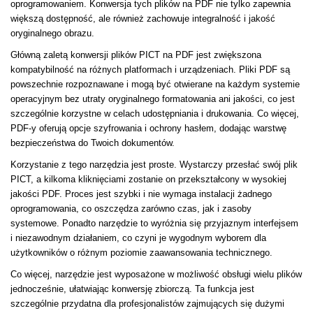
oprogramowaniem. Konwersja tych plików na PDF nie tylko zapewnia
większą dostępność, ale również zachowuje integralność i jakość
oryginalnego obrazu.
Główną zaletą konwersji plików PICT na PDF jest zwiększona
kompatybilność na różnych platformach i urządzeniach. Pliki PDF są
powszechnie rozpoznawane i mogą być otwierane na każdym systemie
operacyjnym bez utraty oryginalnego formatowania ani jakości, co jest
szczególnie korzystne w celach udostępniania i drukowania. Co więcej,
PDF-y oferują opcje szyfrowania i ochrony hasłem, dodając warstwę
bezpieczeństwa do Twoich dokumentów.
Korzystanie z tego narzędzia jest proste. Wystarczy przesłać swój plik
PICT, a kilkoma kliknięciami zostanie on przekształcony w wysokiej
jakości PDF. Proces jest szybki i nie wymaga instalacji żadnego
oprogramowania, co oszczędza zarówno czas, jak i zasoby
systemowe. Ponadto narzędzie to wyróżnia się przyjaznym interfejsem
i niezawodnym działaniem, co czyni je wygodnym wyborem dla
użytkowników o różnym poziomie zaawansowania technicznego.
Co więcej, narzędzie jest wyposażone w możliwość obsługi wielu plików
jednocześnie, ułatwiając konwersję zbiorczą. Ta funkcja jest
szczególnie przydatna dla profesjonalistów zajmujących się dużymi