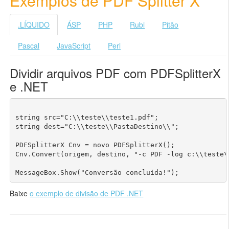
Exemplos de PDF Splitter X
.LÍQUIDO
ÁSP
PHP
Rubi
Pitão
Pascal
JavaScript
Perl
Dividir arquivos PDF com PDFSplitterX
e .NET
string src="C:\\teste\\teste1.pdf";

string dest="C:\\teste\\PastaDestino\\";

PDFSplitterX Cnv = novo PDFSplitterX();

Cnv.Convert(origem, destino, "-c PDF -log c:\\teste\\
Baixe
o exemplo de divisão de PDF .NET