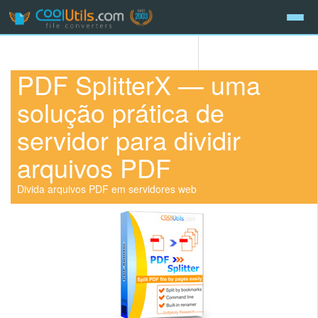
PDF SplitterX — uma
solução prática de
servidor para dividir
arquivos PDF
Divida arquivos PDF em servidores web