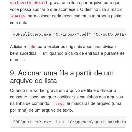
grava uma linha por arquivo para que
verbosity detail
voce possa auditar o que aconteceu. O destino usa a macro
para colocar cada execucao em sua propria pasta
<DATE>
com data.
PDFSplitterX.exe "C:\inbox\*.pdf" "C:\out\<DATE>\"
Adicione
para excluir os originais apos uma divisao
-do
bem-sucedida — util quando a caixa de entrada e puramente
uma fila.
9. Acionar uma fila a partir de um
arquivo de lista
Quando um worker grava um arquivo de fila e o divisor o
consome, voce nao quer codificar os caminhos dos arquivos
na linha de comando.
le mascaras de arquivo (uma
-list
por linha) de um arquivo de texto.
PDFSplitterX.exe -list "C:\queues\split-batch.txt"