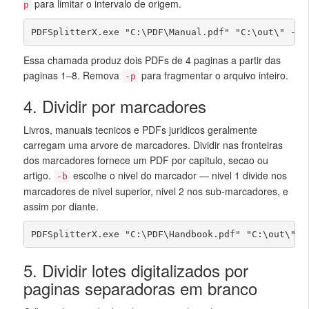
para limitar o intervalo de origem.
p
PDFSplitterX.exe "C:\PDF\Manual.pdf" "C:\out\" -cP
Essa chamada produz dois PDFs de 4 paginas a partir das
paginas 1–8. Remova
para fragmentar o arquivo inteiro.
-p
4. Dividir por marcadores
Livros, manuais tecnicos e PDFs juridicos geralmente
carregam uma arvore de marcadores. Dividir nas fronteiras
dos marcadores fornece um PDF por capitulo, secao ou
artigo.
escolhe o nivel do marcador — nivel 1 divide nos
-b
marcadores de nivel superior, nivel 2 nos sub-marcadores, e
assim por diante.
PDFSplitterX.exe "C:\PDF\Handbook.pdf" "C:\out\" -
5. Dividir lotes digitalizados por
paginas separadoras em branco