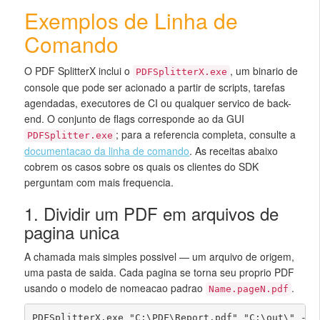
Exemplos de Linha de
Comando
O PDF SplitterX inclui o
, um binario de
PDFSplitterX.exe
console que pode ser acionado a partir de scripts, tarefas
agendadas, executores de CI ou qualquer servico de back-
end. O conjunto de flags corresponde ao da GUI
; para a referencia completa, consulte a
PDFSplitter.exe
documentacao da linha de comando
. As receitas abaixo
cobrem os casos sobre os quais os clientes do SDK
perguntam com mais frequencia.
1. Dividir um PDF em arquivos de
pagina unica
A chamada mais simples possivel — um arquivo de origem,
uma pasta de saida. Cada pagina se torna seu proprio PDF
usando o modelo de nomeacao padrao
.
Name.pageN.pdf
PDFSplitterX.exe "C:\PDF\Report.pdf" "C:\out\" -cP