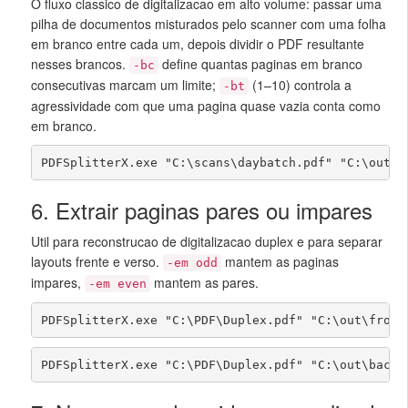
O fluxo classico de digitalizacao em alto volume: passar uma
pilha de documentos misturados pelo scanner com uma folha
em branco entre cada um, depois dividir o PDF resultante
nesses brancos.
define quantas paginas em branco
-bc
consecutivas marcam um limite;
(1–10) controla a
-bt
agressividade com que uma pagina quase vazia conta como
em branco.
PDFSplitterX.exe "C:\scans\daybatch.pdf" "C:\out\"
6. Extrair paginas pares ou impares
Util para reconstrucao de digitalizacao duplex e para separar
layouts frente e verso.
mantem as paginas
-em odd
impares,
mantem as pares.
-em even
PDFSplitterX.exe "C:\PDF\Duplex.pdf" "C:\out\front
PDFSplitterX.exe "C:\PDF\Duplex.pdf" "C:\out\backs