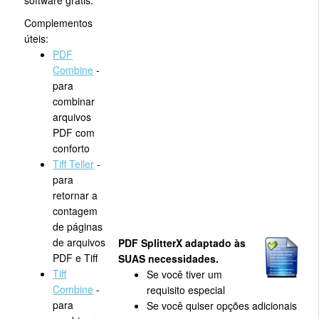
Complementos
úteis:
PDF
Combine
-
para
combinar
arquivos
PDF com
conforto
Tiff Teller
-
para
retornar a
contagem
de páginas
de arquivos
PDF SplitterX adaptado às
PDF e Tiff
SUAS necessidades.
Tiff
Se você tiver um
Combine
-
requisito especial
para
Se você quiser opções adicionais