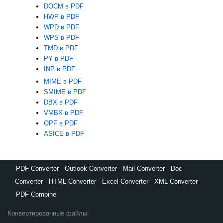
DOCM в PDF
HWP в PDF
WPD в PDF
WPS в PDF
TMD в PDF
PY в PDF
INP в PDF
MIME в PDF
SMIME в PDF
DBX в PDF
VMBX в PDF
OPF в PDF
ASICE в PDF
PDF Converter
,
Outlook Converter
,
Mail Converter
,
Doc
Converter
,
HTML Converter
,
Excel Converter
,
XML Converter
,
PDF Combine
Конвертированные файлы: