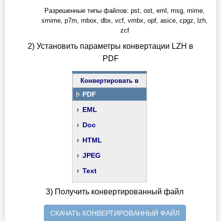
Разрешенные типы файлов: pst, ost, eml, msg, mime,
smime, p7m, mbox, dbx, vcf, vmbx, opf, asice, cpgz, lzh,
zcf
2) Установить параметры конвертации LZH в
PDF
Конвертировать в
PDF
EML
Doc
HTML
JPEG
Text
3) Получить конвертированный файл
СКАЧАТЬ КОНВЕРТИРОВАННЫЙ ФАЙЛ