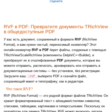
Оцените
RVF в PDF: Превратите документы TRichView
в общедоступные PDF
У вас есть документ, сохраненный в формате
RVF
(RichView
Format), и вам нужен чистый, переносимый экземпляр? Этот
онлайн-конвертер
RVF в PDF
берет файлы, созданные с помощью
TRichView/ScaleRichView (компоненты Delphi/C++Builder), и
преобразует их в отшлифованные
PDF
документы, которые вы
можете отправить, распечатать, архивировать или отправить в
документационные системы — без установок, без регистрации.
Загрузите ваш
, выберите PDF и скачайте файл,
.rvf
сохраняющий макет и типографику, как в редакторе.
Что такое RVF?
RVF (RichView Format) — это родной формат файлов TRichView. Он
хранит форматированный текст с абзацами/стилями символов,
списками, таблицами, картинками и гиперссылками. Поскольку он
разработан для движка TRichView, RVF может включать детали