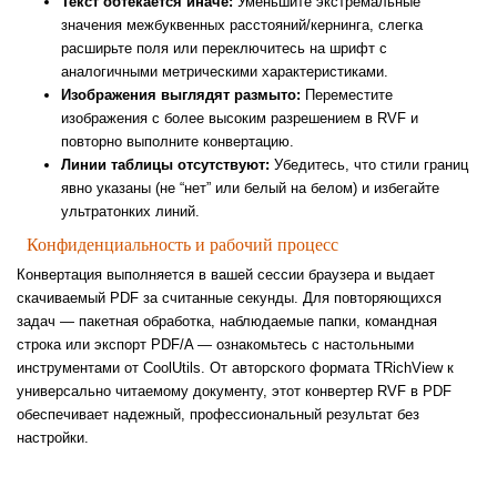
Текст обтекается иначе:
Уменьшите экстремальные
значения межбуквенных расстояний/кернинга, слегка
расширьте поля или переключитесь на шрифт с
аналогичными метрическими характеристиками.
Изображения выглядят размыто:
Переместите
изображения с более высоким разрешением в RVF и
повторно выполните конвертацию.
Линии таблицы отсутствуют:
Убедитесь, что стили границ
явно указаны (не “нет” или белый на белом) и избегайте
ультратонких линий.
Конфиденциальность и рабочий процесс
Конвертация выполняется в вашей сессии браузера и выдает
скачиваемый PDF за считанные секунды. Для повторяющихся
задач — пакетная обработка, наблюдаемые папки, командная
строка или экспорт PDF/A — ознакомьтесь с настольными
инструментами от CoolUtils. От авторского формата TRichView к
универсально читаемому документу, этот конвертер RVF в PDF
обеспечивает надежный, профессиональный результат без
настройки.