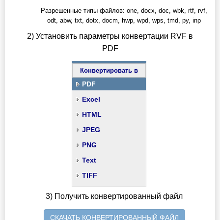
Разрешенные типы файлов: one, docx, doc, wbk, rtf, rvf,
odt, abw, txt, dotx, docm, hwp, wpd, wps, tmd, py, inp
2) Установить параметры конвертации RVF в
PDF
Конвертировать в
PDF
Excel
HTML
JPEG
PNG
Text
TIFF
3) Получить конвертированный файл
СКАЧАТЬ КОНВЕРТИРОВАННЫЙ ФАЙЛ