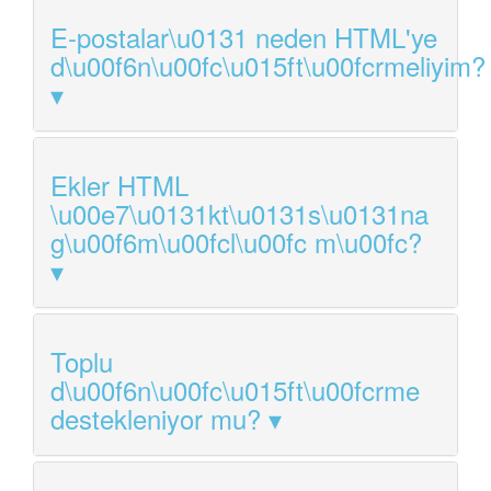
E-postalar\u0131 neden HTML'ye
d\u00f6n\u00fc\u015ft\u00fcrmeliyim?
Ekler HTML
\u00e7\u0131kt\u0131s\u0131na
g\u00f6m\u00fcl\u00fc m\u00fc?
Toplu
d\u00f6n\u00fc\u015ft\u00fcrme
destekleniyor mu?