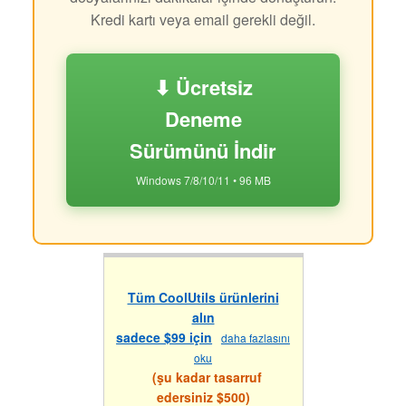
Kredi kartı veya email gerekli değil.
⬇ Ücretsiz
Deneme
Sürümünü İndir
Windows 7/8/10/11 • 96 MB
Tüm CoolUtils ürünlerini
alın
sadece $99 için
daha fazlasını
oku
(şu kadar tasarruf
edersiniz $500)