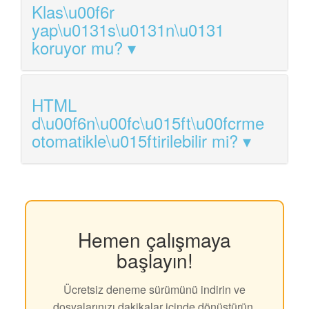
Klas\u00f6r
yap\u0131s\u0131n\u0131
koruyor mu?
HTML
d\u00f6n\u00fc\u015ft\u00fcrme
otomatikle\u015ftirilebilir mi?
Hemen çalışmaya
başlayın!
Ücretsiz deneme sürümünü indirin ve
dosyalarınızı dakikalar içinde dönüştürün.