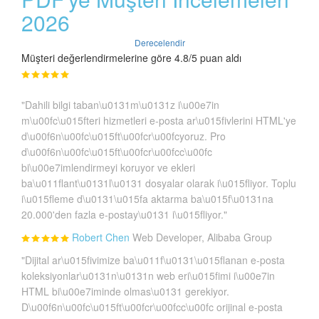
2026
Derecelendir
Müşteri değerlendirmelerine göre 4.8/5 puan aldı
"Dahili bilgi taban\u0131m\u0131z i\u00e7in
m\u00fc\u015fteri hizmetleri e-posta ar\u015fivlerini HTML'ye
d\u00f6n\u00fc\u015ft\u00fcr\u00fcyoruz. Pro
d\u00f6n\u00fc\u015ft\u00fcr\u00fcc\u00fc
bi\u00e7imlendirmeyi koruyor ve ekleri
ba\u011flant\u0131l\u0131 dosyalar olarak i\u015fliyor. Toplu
i\u015fleme d\u0131\u015fa aktarma ba\u015f\u0131na
20.000'den fazla e-postay\u0131 i\u015fliyor."
Robert Chen
Web Developer, Alibaba Group
"Dijital ar\u015fivimize ba\u011f\u0131\u015flanan e-posta
koleksiyonlar\u0131n\u0131n web eri\u015fimi i\u00e7in
HTML bi\u00e7iminde olmas\u0131 gerekiyor.
D\u00f6n\u00fc\u015ft\u00fcr\u00fcc\u00fc orijinal e-posta