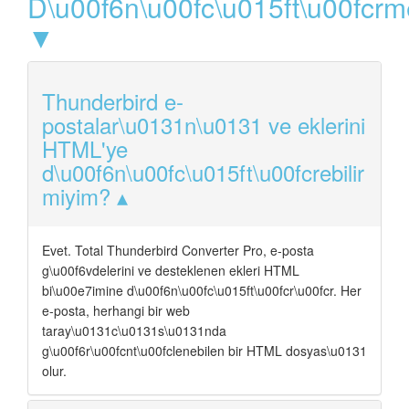
D\u00f6n\u00fc\u015ft\u00fcrm
▼
Thunderbird e-
postalar\u0131n\u0131 ve eklerini
HTML'ye
d\u00f6n\u00fc\u015ft\u00fcrebilir
miyim?
Evet. Total Thunderbird Converter Pro, e-posta
g\u00f6vdelerini ve desteklenen ekleri HTML
bi\u00e7imine d\u00f6n\u00fc\u015ft\u00fcr\u00fcr. Her
e-posta, herhangi bir web
taray\u0131c\u0131s\u0131nda
g\u00f6r\u00fcnt\u00fclenebilen bir HTML dosyas\u0131
olur.