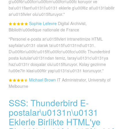
g\u00f6r\u00fcn\u00fcm\u00fcn\u00fc koruyor ve
ba\u011flant\u0131l\u0131 eklerle g\u00f6z at\u0131labilir
ar\u015fivler olu\u015fturuyor."
Sophie Lefevre
Digital Archivist,
Biblioth\u00e8que nationale de France
"Personel e-posta ar\u015fivleri intranetimize HTML
sayfalar\u0131 olarak ta\u015f\u0131nd\u0131.
D\u00f6n\u00fc\u015ft\u00fcr\u00fcc\u00fc Thunderbird
posta kutular\u0131ndan temiz, taray\u0131c\u0131ya
haz\u0131r dosyalar olu\u015fturuyor. Kolay gezinme
i\u00e7in klas\u00f6r yap\u0131s\u0131 korunuyor."
Michael Brown
IT Administrator, University of
Melbourne
SSS: Thunderbird E-
postalar\u0131n\u0131
Eklerle Birlikte HTML'ye