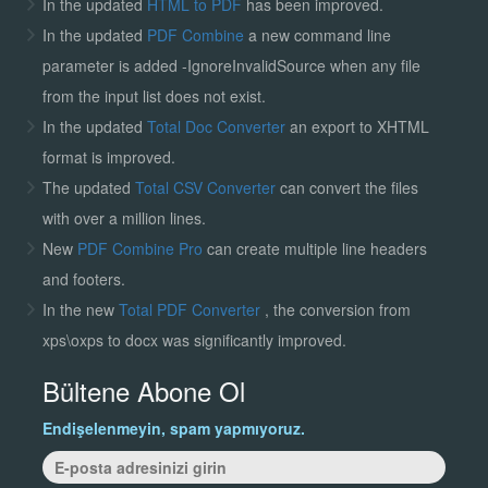
In the updated
HTML to PDF
has been improved.
In the updated
PDF Combine
a new command line
parameter is added -IgnoreInvalidSource when any file
from the input list does not exist.
In the updated
Total Doc Converter
an export to XHTML
format is improved.
The updated
Total CSV Converter
can convert the files
with over a million lines.
New
PDF Combine Pro
can create multiple line headers
and footers.
In the new
Total PDF Converter
, the conversion from
xps\oxps to docx was significantly improved.
Bültene Abone Ol
Endişelenmeyin, spam yapmıyoruz.