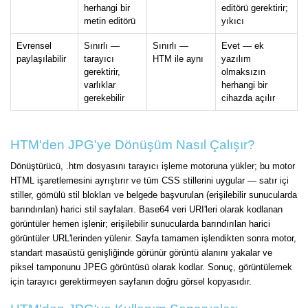
herhangi bir
editörü gerektirir;
metin editörü
yıkıcı
Evrensel
Sınırlı —
Sınırlı —
Evet — ek
paylaşılabilir
tarayıcı
HTM ile aynı
yazılım
gerektirir,
olmaksızın
varlıklar
herhangi bir
gerekebilir
cihazda açılır
HTM'den JPG'ye Dönüşüm Nasıl Çalışır?
Dönüştürücü, .htm dosyasını tarayıcı işleme motoruna yükler; bu motor
HTML işaretlemesini ayrıştırır ve tüm CSS stillerini uygular — satır içi
stiller, gömülü stil blokları ve belgede başvurulan (erişilebilir sunucularda
barındırılan) harici stil sayfaları. Base64 veri URI'leri olarak kodlanan
görüntüler hemen işlenir; erişilebilir sunucularda barındırılan harici
görüntüler URL'lerinden yülenir. Sayfa tamamen işlendikten sonra motor,
standart masaüstü genişliğinde görünür görüntü alanını yakalar ve
piksel tamponunu JPEG görüntüsü olarak kodlar. Sonuç, görüntülemek
için tarayıcı gerektirmeyen sayfanın doğru görsel kopyasıdır.