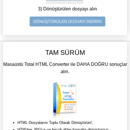
3) Dönüştürülen dosyayı alın
DÖNÜŞTÜRÜLEN DOSYAYI İNDİRİN
TAM SÜRÜM
Masaüstü Total HTML Converter ile DAHA DOĞRU sonuçlar
alın.
HTML Dosyalarını Toplu Olarak Dönüştürün!;
HTM'den JPG'ya ve birçok diğer formatta dönüştürücü