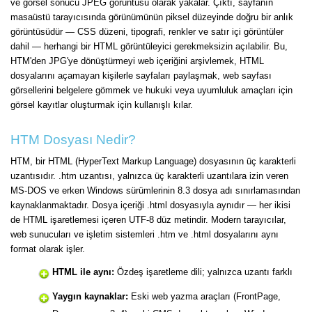
ve görsel sonucu JPEG görüntüsü olarak yakalar. Çıktı, sayfanın
masaüstü tarayıcısında görünümünün piksel düzeyinde doğru bir anlık
görüntüsüdür — CSS düzeni, tipografi, renkler ve satır içi görüntüler
dahil — herhangi bir HTML görüntüleyici gerekmeksizin açılabilir. Bu,
HTM'den JPG'ye dönüştürmeyi web içeriğini arşivlemek, HTML
dosyalarını açamayan kişilerle sayfaları paylaşmak, web sayfası
görsellerini belgelere gömmek ve hukuki veya uyumluluk amaçları için
görsel kayıtlar oluşturmak için kullanışlı kılar.
HTM Dosyası Nedir?
HTM, bir HTML (HyperText Markup Language) dosyasının üç karakterli
uzantısıdır. .htm uzantısı, yalnızca üç karakterli uzantılara izin veren
MS-DOS ve erken Windows sürümlerinin 8.3 dosya adı sınırlamasından
kaynaklanmaktadır. Dosya içeriği .html dosyasıyla aynıdır — her ikisi
de HTML işaretlemesi içeren UTF-8 düz metindir. Modern tarayıcılar,
web sunucuları ve işletim sistemleri .htm ve .html dosyalarını aynı
format olarak işler.
HTML ile aynı:
Özdeş işaretleme dili; yalnızca uzantı farklı
Yaygın kaynaklar:
Eski web yazma araçları (FrontPage,