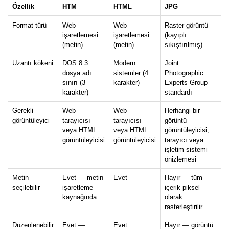
Özellik
HTM
HTML
JPG
Format türü
Web
Web
Raster görüntü
işaretlemesi
işaretlemesi
(kayıplı
(metin)
(metin)
sıkıştırılmış)
Uzantı kökeni
DOS 8.3
Modern
Joint
dosya adı
sistemler (4
Photographic
sınırı (3
karakter)
Experts Group
karakter)
standardı
Gerekli
Web
Web
Herhangi bir
görüntüleyici
tarayıcısı
tarayıcısı
görüntü
veya HTML
veya HTML
görüntüleyicisi,
görüntüleyicisi
görüntüleyicisi
tarayıcı veya
işletim sistemi
önizlemesi
Metin
Evet — metin
Evet
Hayır — tüm
seçilebilir
işaretleme
içerik piksel
kaynağında
olarak
rasterleştirilir
Düzenlenebilir
Evet —
Evet
Hayır — görüntü