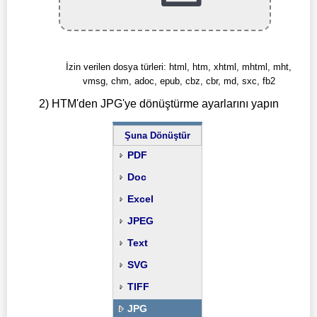
İzin verilen dosya türleri: html, htm, xhtml, mhtml, mht,
vmsg, chm, adoc, epub, cbz, cbr, md, sxc, fb2
2) HTM'den JPG'ye dönüştürme ayarlarını yapın
Şuna Dönüştür
PDF
Doc
Excel
JPEG
Text
SVG
TIFF
JPG