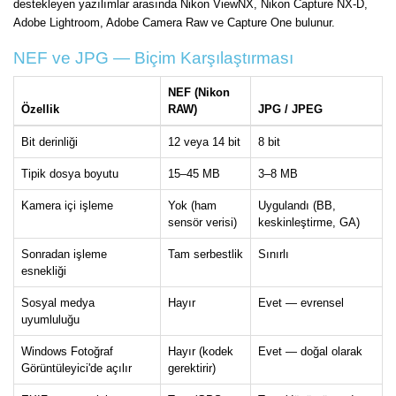
destekleyen yazılımlar arasında Nikon ViewNX, Nikon Capture NX-D,
Adobe Lightroom, Adobe Camera Raw ve Capture One bulunur.
NEF ve JPG — Biçim Karşılaştırması
NEF (Nikon
Özellik
RAW)
JPG / JPEG
Bit derinliği
12 veya 14 bit
8 bit
Tipik dosya boyutu
15–45 MB
3–8 MB
Kamera içi işleme
Yok (ham
Uygulandı (BB,
sensör verisi)
keskinleştirme, GA)
Sonradan işleme
Tam serbestlik
Sınırlı
esnekliği
Sosyal medya
Hayır
Evet — evrensel
uyumluluğu
Windows Fotoğraf
Hayır (kodek
Evet — doğal olarak
Görüntüleyici'de açılır
gerektirir)