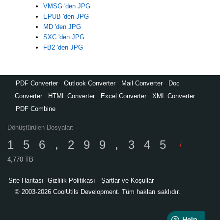
VMSG 'den JPG
EPUB 'den JPG
MD 'den JPG
SXC 'den JPG
FB2 'den JPG
PDF Converter
,
Outlook Converter
,
Mail Converter
,
Doc
Converter
,
HTML Converter
,
Excel Converter
,
XML Converter
,
PDF Combine
Dönüştürülen Dosyalar:
156,299,345
/
4,770 TB
Site Haritası
Gizlilik Politikası
Şartlar ve Koşullar
© 2003-2026 CoolUtils Development. Tüm hakları saklıdır.