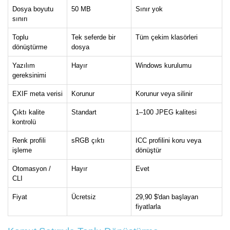
Dosya boyutu
50 MB
Sınır yok
sınırı
Toplu
Tek seferde bir
Tüm çekim klasörleri
dönüştürme
dosya
Yazılım
Hayır
Windows kurulumu
gereksinimi
EXIF meta verisi
Korunur
Korunur veya silinir
Çıktı kalite
Standart
1–100 JPEG kalitesi
kontrolü
Renk profili
sRGB çıktı
ICC profilini koru veya
işleme
dönüştür
Otomasyon /
Hayır
Evet
CLI
Fiyat
Ücretsiz
29,90 $'dan başlayan
fiyatlarla