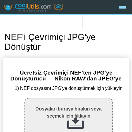
NEF'i Çevrimiçi JPG'ye
Dönüştür
Ücretsiz Çevrimiçi NEF'ten JPG'ye
Dönüştürücü — Nikon RAW'dan JPEG'ye
1) NEF dosyasını JPG'ye dönüştürmek için yükleyin
Dosyaları buraya bırakın veya
seçmek için tıklayın