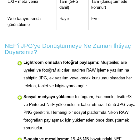
EXIF meta verisi
Tam (GPS
Tam (dönüştürmede
dahil)
korunur)
Web tarayıcısında
Hayır
Evet
görüntüleme
NEF'i JPG'ye Dönüştürmeye Ne Zaman İhtiyaç
Duyarsınız?
Lightroom olmadan fotoğraf paylaşımı:
Müşteriler, aile
üyeleri ve fotoğraf alıcıları nadiren RAW işleme yazılımına
sahiptir. JPG, ek yazılım veya kodek kurulumu olmadan her
telefon, tablet ve bilgisayarda açılır.
Sosyal medyaya yükleme:
Instagram, Facebook, Twitter/X
ve Pinterest NEF yüklemelerini kabul etmez. Tümü JPG veya
PNG gerektirir. Herhangi bir sosyal platformda Nikon RAW
fotoğrafları paylaşmak için yüklemeden önce dönüştürmek
zorunludur.
E-posta ve mesajlaşma:
15–45 MB boyutundaki NEF