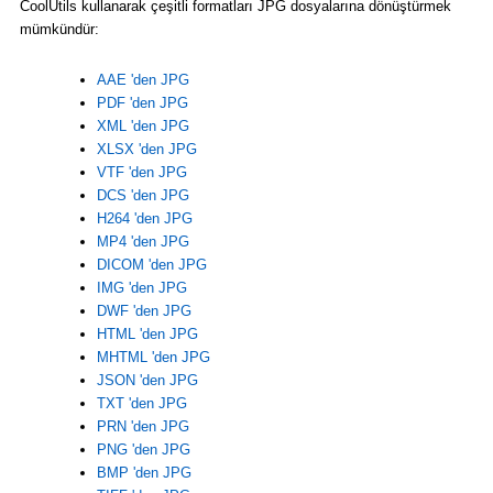
CoolUtils kullanarak çeşitli formatları JPG dosyalarına dönüştürmek
mümkündür:
AAE 'den JPG
PDF 'den JPG
XML 'den JPG
XLSX 'den JPG
VTF 'den JPG
DCS 'den JPG
H264 'den JPG
MP4 'den JPG
DICOM 'den JPG
IMG 'den JPG
DWF 'den JPG
HTML 'den JPG
MHTML 'den JPG
JSON 'den JPG
TXT 'den JPG
PRN 'den JPG
PNG 'den JPG
BMP 'den JPG