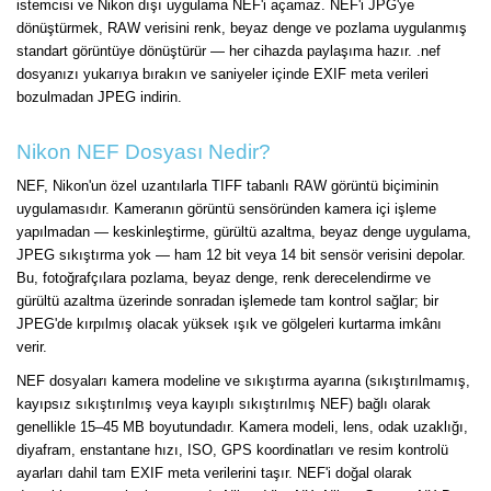
istemcisi ve Nikon dışı uygulama NEF'i açamaz. NEF'i JPG'ye
dönüştürmek, RAW verisini renk, beyaz denge ve pozlama uygulanmış
standart görüntüye dönüştürür — her cihazda paylaşıma hazır. .nef
dosyanızı yukarıya bırakın ve saniyeler içinde EXIF meta verileri
bozulmadan JPEG indirin.
Nikon NEF Dosyası Nedir?
NEF, Nikon'un özel uzantılarla TIFF tabanlı RAW görüntü biçiminin
uygulamasıdır. Kameranın görüntü sensöründen kamera içi işleme
yapılmadan — keskinleştirme, gürültü azaltma, beyaz denge uygulama,
JPEG sıkıştırma yok — ham 12 bit veya 14 bit sensör verisini depolar.
Bu, fotoğrafçılara pozlama, beyaz denge, renk derecelendirme ve
gürültü azaltma üzerinde sonradan işlemede tam kontrol sağlar; bir
JPEG'de kırpılmış olacak yüksek ışık ve gölgeleri kurtarma imkânı
verir.
NEF dosyaları kamera modeline ve sıkıştırma ayarına (sıkıştırılmamış,
kayıpsız sıkıştırılmış veya kayıplı sıkıştırılmış NEF) bağlı olarak
genellikle 15–45 MB boyutundadır. Kamera modeli, lens, odak uzaklığı,
diyafram, enstantane hızı, ISO, GPS koordinatları ve resim kontrolü
ayarları dahil tam EXIF meta verilerini taşır. NEF'i doğal olarak