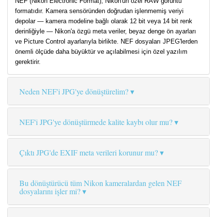
NEF (Nikon Electronic Format), Nikon'un özel RAW görüntü
formatıdır. Kamera sensöründen doğrudan işlenmemiş veriyi
depolar — kamera modeline bağlı olarak 12 bit veya 14 bit renk
derinliğiyle — Nikon'a özgü meta veriler, beyaz denge ön ayarları
ve Picture Control ayarlarıyla birlikte. NEF dosyaları JPEG'lerden
önemli ölçüde daha büyüktür ve açılabilmesi için özel yazılım
gerektirir.
Neden NEF'i JPG'ye dönüştürelim?
NEF'i JPG'ye dönüştürmede kalite kaybı olur mu?
Çıktı JPG'de EXIF meta verileri korunur mu?
Bu dönüştürücü tüm Nikon kameralardan gelen NEF
dosyalarını işler mi?