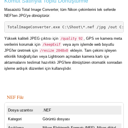
Komut Satırıyla Toplu Dönüştürme
Masaüstü Total Image Converter, tüm Nikon çekimlerini tek seferde
NEF'ten JPG'ye dönüştürür:
TotalImageConverter.exe C:\Shoot\*.nef /jpg /out C:\
Yüksek kaliteli JPEG çıktısı için
, GPS ve kamera meta
/quality 92
verilerini korumak için
veya aynı işlemde web boyutlu
/keepExif
JPG'ler üretmek için
ekleyin. Tam çekimi işleyen
/resize 2048x0
etkinlik fotoğrafçıları veya Lightroom açmadan kamera kartı içe
aktarmalarını teslimat hazırlıklı JPG'lere dönüştüren otomatik sonradan
işleme ardışık düzenleri için kullanışlıdır.
NEF File
Dosya uzantısı
.NEF
Kategori
Görüntü dosyası
Açıklama
Nikon Elektronik Formatı (NEF), Nikon dijital