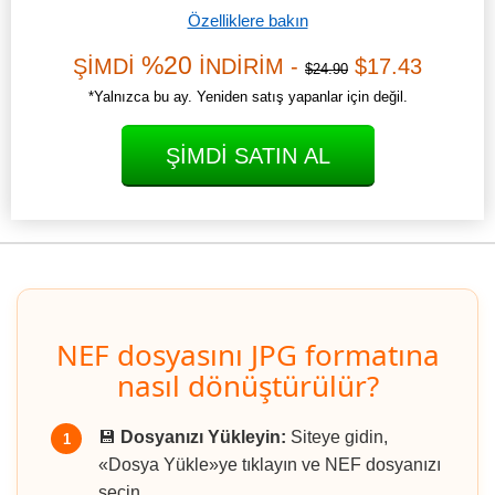
Özelliklere bakın
%20
ŞİMDİ
İNDİRİM -
$17.43
$24.90
*Yalnızca bu ay. Yeniden satış yapanlar için değil.
ŞIMDI SATIN AL
NEF dosyasını JPG formatına
nasıl dönüştürülür?
💾
Dosyanızı Yükleyin:
Siteye gidin,
1
«Dosya Yükle»ye tıklayın ve NEF dosyanızı
seçin.