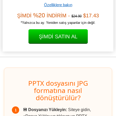
Özelliklere bakın
%20
ŞİMDİ
İNDİRİM -
$17.43
$24.90
*Yalnızca bu ay. Yeniden satış yapanlar için değil.
ŞIMDI SATIN AL
PPTX dosyasını JPG
formatına nasıl
dönüştürülür?
💾
Dosyanızı Yükleyin:
Siteye gidin,
1