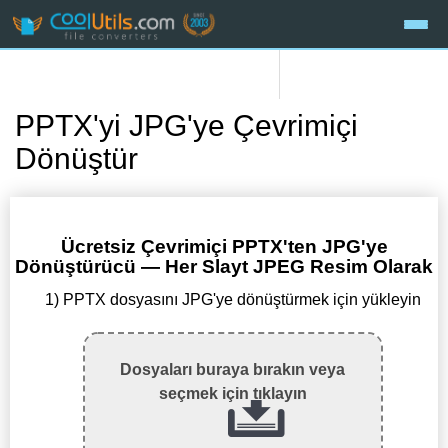
PPTX'yi JPG'ye Çevrimiçi
Dönüştür
Ücretsiz Çevrimiçi PPTX'ten JPG'ye
Dönüştürücü — Her Slayt JPEG Resim Olarak
1) PPTX dosyasını JPG'ye dönüştürmek için yükleyin
Dosyaları buraya bırakın veya
seçmek için tıklayın