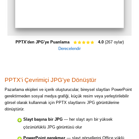
PPTX'den JPG'ye Puanlama
4.0
(267 oylar)
Derecelendir
PPTX'i Çevrimiçi JPG'ye Dönüştür
Pazarlama ekipleri ve içerik oluşturucular, bireysel slaytları PowerPoint
gerektirmeden sosyal medya grafiği, küçük resim veya yerleştirilebilir
görsel olarak kullanmak için PPTX slaytlarını JPG görüntülerine
dönüştürür.
Slayt başına bir JPG
— her slayt ayrı bir yüksek
çözünürlüklü JPG görüntüsü olur
PowerPoint gerekmez
— slayt görsellerini Office yüklü