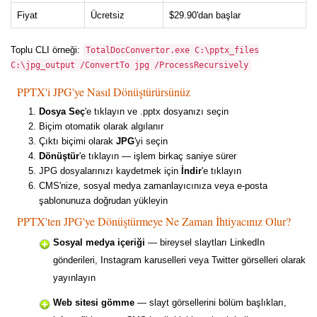
Fiyat
Ücretsiz
$29.90'dan başlar
Toplu CLI örneği:
TotalDocConvertor.exe C:\pptx_files
C:\jpg_output /ConvertTo jpg /ProcessRecursively
PPTX'i JPG'ye Nasıl Dönüştürürsünüz
Dosya Seç
'e tıklayın ve .pptx dosyanızı seçin
Biçim otomatik olarak algılanır
Çıktı biçimi olarak
JPG
'yi seçin
Dönüştür
'e tıklayın — işlem birkaç saniye sürer
JPG dosyalarınızı kaydetmek için
İndir
'e tıklayın
CMS'nize, sosyal medya zamanlayıcınıza veya e-posta
şablonunuza doğrudan yükleyin
PPTX'ten JPG'ye Dönüştürmeye Ne Zaman İhtiyacınız Olur?
Sosyal medya içeriği
— bireysel slaytları LinkedIn
gönderileri, Instagram karuselleri veya Twitter görselleri olarak
yayınlayın
Web sitesi gömme
— slayt görsellerini bölüm başlıkları,