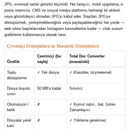
JPG, evrensel raster görüntü biçimidir. Her tarayıcı, mobil uygulama, e-
posta istemcisi, CMS ve sosyal medya platformu herhangi bir eklenti
veya görüntüleyici olmadan JPG'yi kabul eder. Slaytları JPG'ye
dönüştürmek, yerleştirebileceğiniz veya paylaşabileceğiniz her yerde —
web sitesi başlıklarından Instagram karusellerine kadar — cilalı sunum
grafiklerini kullanmanıza olanak tanır.
Çevrimiçi Dönüştürücü ile Masaüstü Dönüştürücü
Çevrimiçi (bu
Total Doc Converter
Özellik
sayfa)
(masaüstü)
Toplu
✓ Tek dosya
✓ Klasörler, özyinelemeli
dönüştürme
Dosya boyutu
50 MB'a kadar
Sınırsız
sınırı
Otomasyon /
✗
✓ Komut satırı, .bat, Görev
betik
Zamanlayıcı
Dosyalar yerel
✗
✓ Yükleme gerekmez
kalır