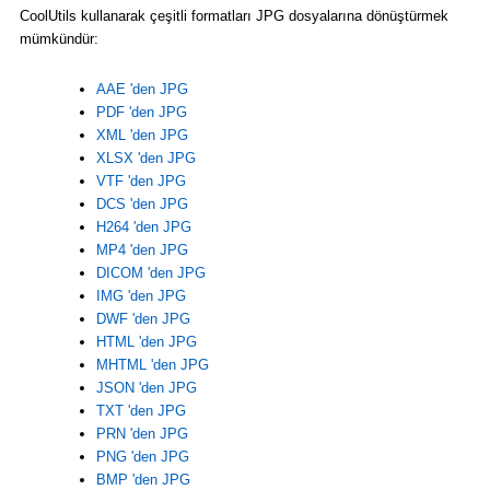
CoolUtils kullanarak çeşitli formatları JPG dosyalarına dönüştürmek
mümkündür:
AAE 'den JPG
PDF 'den JPG
XML 'den JPG
XLSX 'den JPG
VTF 'den JPG
DCS 'den JPG
H264 'den JPG
MP4 'den JPG
DICOM 'den JPG
IMG 'den JPG
DWF 'den JPG
HTML 'den JPG
MHTML 'den JPG
JSON 'den JPG
TXT 'den JPG
PRN 'den JPG
PNG 'den JPG
BMP 'den JPG