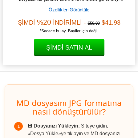
Özellikleri Görüntüle
%20
ŞİMDİ
İNDİRİMLİ -
$41.93
$59.90
*Sadece bu ay. Bayiler için değil.
ŞIMDI SATIN AL
MD dosyasını JPG formatına
nasıl dönüştürülür?
💾
Dosyanızı Yükleyin:
Siteye gidin,
1
«Dosya Yükle»ye tıklayın ve MD dosyanızı