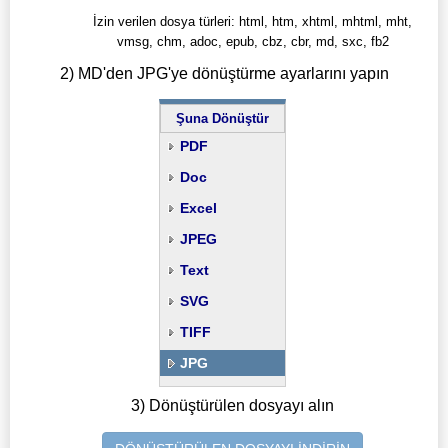
İzin verilen dosya türleri: html, htm, xhtml, mhtml, mht,
vmsg, chm, adoc, epub, cbz, cbr, md, sxc, fb2
2) MD'den JPG'ye dönüştürme ayarlarını yapın
Şuna Dönüştür
PDF
Doc
Excel
JPEG
Text
SVG
TIFF
JPG
3) Dönüştürülen dosyayı alın