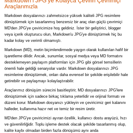
Markdown'ı JPG'ye Kolayca Çevirin Çevrimiçi
Araçlarımızla
Markdown dosyalarınızı zahmetsizce yüksek kaliteli JPG resimlere
dönüştürmek için tasarlanmış benzersiz bir araç olan güçlü çevrimiçi
MD'den JPG'ye çeviricimize hoş geldiniz. İster bir geliştirici, blogger
veya içerik oluşturucu olun, Markdown'u JPG'ye dönüştürmek hiç bu
kadar kolay ve verimli olmamıştı.
Markdown (MD), metin biçimlendirmede yaygın olarak kullanılan hafif bir
işaretleme dilidir. Ancak, sunumlar, sosyal medya veya MD formatını
desteklemeyen paylaşım platformları için JPG gibi görsel temsillerin
önemli hale geldiği senaryolar vardır. Markdown dosyalarınızı JPG
resimlerine dönüştürmek, onları daha evrensel bir şekilde erişilebilir hale
getirebilir ve paylaşmayı kolaylaştırabilir.
Araçlarımız dönüşüm sürecini basitleştirir, MD dosyalarınızı JPG'lere
dönüştürmek için sadece birkaç tıklama yeterlidir ve orijinal formatı ve
düzeni korur. Markdown dosyanızı yükleyin ve çeviricimiz geri kalanını
halleder, kullanıma hazır net ve temiz bir resim üretir.
MD'den JPG'ye çeviricimizi ayıran özellik, kullanıcı dostu arayüzü, hızı
ve güvenilirliğidir. Toplu işleme destek olacak şekilde tasarlanmış olup,
kalite kaybı olmadan birden fazla dönüşümü aynı anda