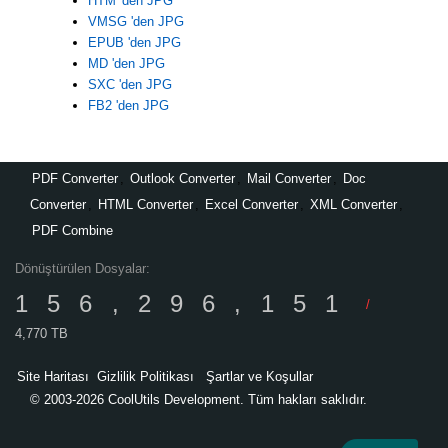
HTM 'den JPG
VMSG 'den JPG
EPUB 'den JPG
MD 'den JPG
SXC 'den JPG
FB2 'den JPG
PDF Converter
,
Outlook Converter
,
Mail Converter
,
Doc
Converter
,
HTML Converter
,
Excel Converter
,
XML Converter
,
PDF Combine
Dönüştürülen Dosyalar:
156,296,151
/
4,770 TB
Site Haritası
Gizlilik Politikası
Şartlar ve Koşullar
© 2003-2026 CoolUtils Development. Tüm hakları saklıdır.