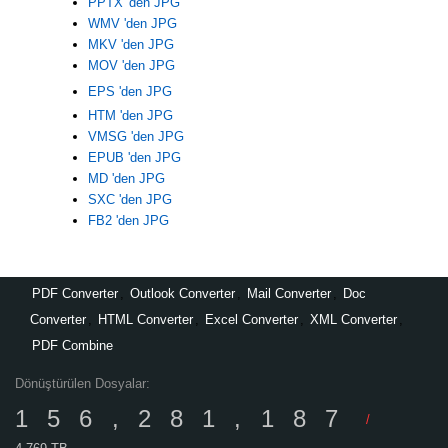
PPTX 'den JPG
WMV 'den JPG
MKV 'den JPG
MOV 'den JPG
EPS 'den JPG
HTM 'den JPG
VMSG 'den JPG
EPUB 'den JPG
MD 'den JPG
SXC 'den JPG
FB2 'den JPG
PDF Converter
,
Outlook Converter
,
Mail Converter
,
Doc
Converter
,
HTML Converter
,
Excel Converter
,
XML Converter
,
PDF Combine
Dönüştürülen Dosyalar:
156,281,187
/