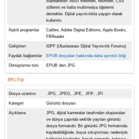
standardıdır. Akıcı metinleri, resimleri, CSS
stillerini ve hatta multimedya öğelerini
destekler. Dijital yayıncılıkta yaygın olarak
kullanılır.
İlişkili programlar
Calibre, Adobe Digital Editions, Apple Books,
FBReader
Geliştiren
IDPF (Uluslararası Dijital Yayıncılık Forumu)
Faydalı bağlantılar
EPUB dosyaları hakkında daha ayrıntılı bilgi
Dönüştürme türü
EPUB 'den JPG
JPG File
Dosya uzantısı
.JPG, .JPEG, .JPE, .JFIF, .JFI
Kategori
Görüntü dosyası
Açıklama
JPG, dijital kameralar tarafından oluşturulan
ve dünya çapında web'de yayılan görüntü
dosya formatıdır. Bir görüntü JPG formatında
kaydedildiğinde, boyut sıkıştırması nedeniyle
kalitesini kaybeder. Ancak sonunda, kolayca