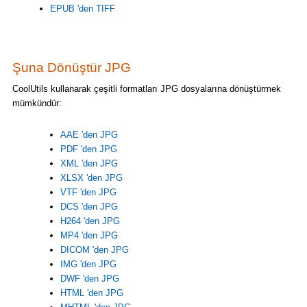
EPUB 'den TIFF
Şuna Dönüştür JPG
CoolUtils kullanarak çeşitli formatları JPG dosyalarına dönüştürmek
mümkündür:
AAE 'den JPG
PDF 'den JPG
XML 'den JPG
XLSX 'den JPG
VTF 'den JPG
DCS 'den JPG
H264 'den JPG
MP4 'den JPG
DICOM 'den JPG
IMG 'den JPG
DWF 'den JPG
HTML 'den JPG