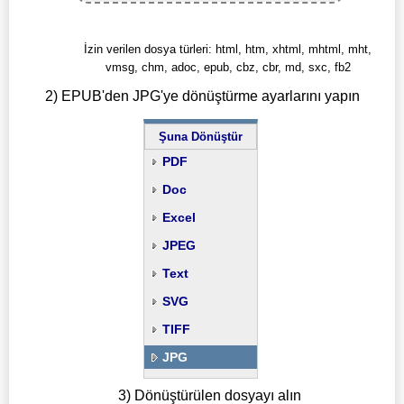
İzin verilen dosya türleri: html, htm, xhtml, mhtml, mht,
vmsg, chm, adoc, epub, cbz, cbr, md, sxc, fb2
2) EPUB'den JPG'ye dönüştürme ayarlarını yapın
Şuna Dönüştür
PDF
Doc
Excel
JPEG
Text
SVG
TIFF
JPG
3) Dönüştürülen dosyayı alın