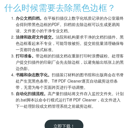
什么时候需要去除黑色边框？
办公文档归档。
在平板扫描仪上数字化纸质记录的办公室最终
会得到带黑色边框的PDF。归档前去除边框可以生成更易阅
读、文件更小的干净专业文档。
法律和政府文件提交。
法院和机构要求干净的文档扫描件。黑
色边框看起来不专业，可能导致被拒。提交前批量清理确保每
一页都符合格式标准。
打印准备。
带边框的扫描文档在重新打印时浪费碳粉。处理客
户提交扫描件的印刷厂会先去除边框，以避免输出纸张上的黑
边伪影。
书籍和杂志数字化。
扫描装订材料的图书馆和出版商会在书脊
处产生宽黑色条带。Tiff PDF Cleaner逐页自动裁剪这些条
带，无需为每个页面跨页进行手动调整。
自动化扫描流程。
高产量扫描站将文件存入监控文件夹。计划
的.bat脚本以命令行模式运行Tiff PDF Cleaner，在文件进入
下一处理阶段或文档管理系统之前裁剪边框。
立即下载！