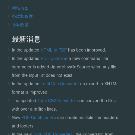
网站地图
条款和条件
隐私政策
最新消息
In the updated
HTML to PDF
has been improved.
In the updated
PDF Combine
a new command line
parameter is added -IgnoreInvalidSource when any file
from the input list does not exist.
In the updated
Total Doc Converter
an export to XHTML
format is improved.
The updated
Total CSV Converter
can convert the files
with over a million lines.
New
PDF Combine Pro
can create multiple line headers
and footers.
In the new
Total PDF Converter
, the conversion from