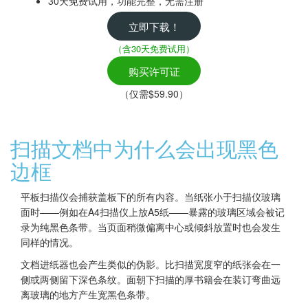
30天免费试用，功能完整，无需注册
立即下载！
（含30天免费试用）
购买许可证
（仅需$59.90）
扫描文档中为什么会出现黑色
边框
平板扫描仪会捕获盖板下的所有内容。当纸张小于扫描仪玻璃
面时——例如在A4扫描仪上放A5纸——暴露的玻璃区域会被记
录为纯黑色条带。当页面稍微偏离中心或倾斜放置时也会发生
同样的情况。
文档进纸器也会产生类似的伪影。比扫描宽度窄的纸张会在一
侧或两侧留下深色条纹。面朝下扫描的厚书籍会在装订弯曲远
离玻璃的地方产生宽黑色条带。