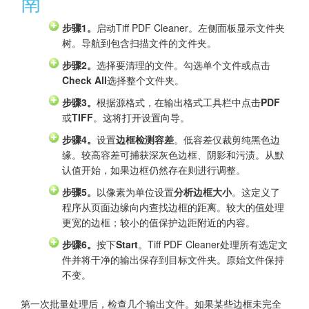
南
步骤1。
启动Tiff PDF Cleaner。左侧面板显示文件夹
树。导航到包含扫描文件的文件夹。
步骤2。
选择要清理的文件。勾选单个文件或点击
Check All
选择整个文件夹。
步骤3。
根据源格式，在输出格式工具栏中点击
PDF
或
TIFF
。这将打开设置向导。
步骤4。
设置
边框检测容差
。低容差仅裁剪纯黑色边
缘。较高容差可捕获深灰色边框、阴影和污渍。从默
认值开始，如果边框仍然存在则进行调整。
步骤5。
以像素为单位设置
分析边框大小
。这定义了
程序从页面边缘向内查找边框的距离。较大的值处理
更宽的边框；较小的值保护边距附近的内容。
步骤6。
按下
Start
。Tiff PDF Cleaner处理所有选定文
件并将干净的输出保存到目标文件夹。原始文件保持
不变。
第一次批量处理后，检查几个输出文件。如果某些边框未完全