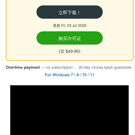
立即下载！
更新 Fri, 03 Jul 2026
购买许可证
(仅 $49.90)
One-time payment
— no subscription
•
30-day money-back guarantee
•
For Windows 7 / 8 / 10 / 11