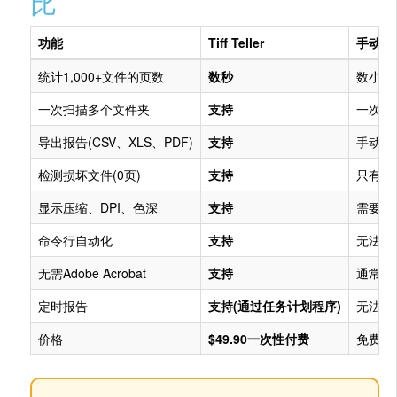
比
功能
Tiff Teller
手动(
统计1,000+文件的页数
数秒
数小时
一次扫描多个文件夹
支持
一次只
导出报告(CSV、XLS、PDF)
支持
手动复
检测损坏文件(0页)
支持
只有打
显示压缩、DPI、色深
支持
需要其
命令行自动化
支持
无法实
无需Adobe Acrobat
支持
通常需要
定时报告
支持(通过任务计划程序)
无法实
价格
$49.90一次性付费
免费但