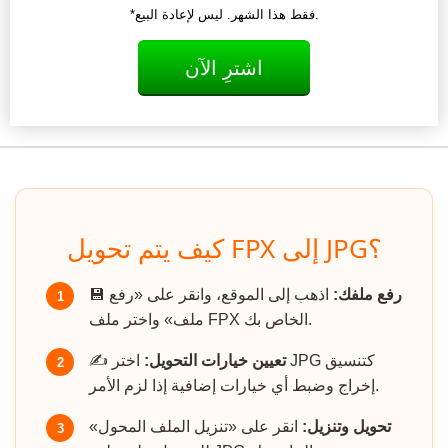
*فقط هذا الشهر. ليس لإعادة البيع.
اشترِ الآن
كيف يتم تحويل FPX إلى JPG؟
رفع ملفك:
اذهب إلى الموقع، وانقر على «رفع
💾
1
ملف» واختر ملف FPX الخاص بك.
تعيين خيارات التحويل:
اختر JPG كتنسيق
✍️
2
إخراج وضبط أي خيارات إضافية إذا لزم الأمر.
تحويل وتنزيل:
انقر على «تنزيل الملف المحول»
3