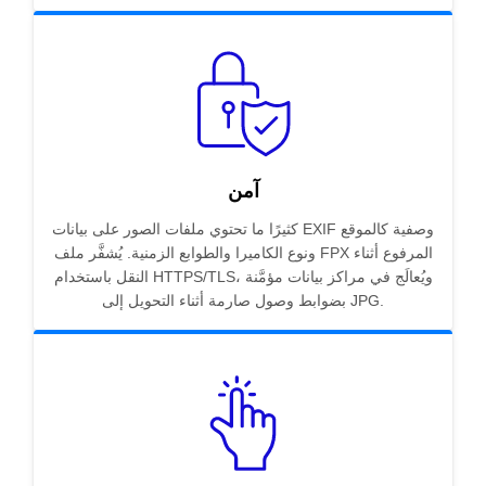
آمن
كثيرًا ما تحتوي ملفات الصور على بيانات EXIF وصفية كالموقع
ونوع الكاميرا والطوابع الزمنية. يُشفَّر ملف FPX المرفوع أثناء
النقل باستخدام HTTPS/TLS، ويُعالَج في مراكز بيانات مؤمَّنة
بضوابط وصول صارمة أثناء التحويل إلى JPG.