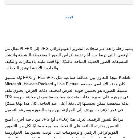
قيمه
الانتقال من FPX إلى JPG يشبه رحلة رائعة عبر سجلات التصوير الفوتوغرافي
الرقمي، التي تربط بين أيام تقنية أقراص الصور المضغوطة النشطة وانتشار
التنسيقات الصور الحديثة المتاحة عالميًا. إنها قصة مليئة بالابتكارات والتكيف
والجاذبية الأبدية لتوثيق اللحظات.
وُلد تنسيق FPX، أو FlashPix، نتيجةً للتعاون بين عمالقة صناعية مثل Kodak،
Microsoft، Hewlett-Packard و Live Picture. كان هدفه الأساسي بوصفه
تنسيقًا للصورة هو تحسين جودة العرض لمختلف دقات العرض. يحتوي ملف
FPX في جوهره على صورة بدقات متعددة، مما يسمح بعرض معاينة سريعة
بدقة منخفضة يمكن تحسينها إلى دقة أعلى عند الحاجة. كان هذا نهجًا مبتكرًا
في فجر الإنترنت، يهدف إلى الموازنة بين جودة الصورة وسرعة التحميل.
من ناحية أخرى، أصبح JPG (أو JPEG) مرادفًا للصور الرقمية. يُعرف هذا
التنسيق بقدرته الفائقة على الضغط، مما يجعله مثاليًا لكل من التصوير
الفوتوغرافي الرقمي والرسوميات على الويب. يضمن هذا الخوارزمية