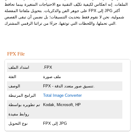
الملفات. إنه انعكاس لكيفية تكيّف التقنية مع الاحتياجات المتغيرة بينما تحافظ
على جوهر الفن والذكريات. بتحويل ملفاتنا المفضلة FPX إلى JPG أكثر
شمولية، نحن لا نقوم فقط بتحديث التنسيقات؛ بل نضمن أن تبقى القصص
التي تحملها، واللحظات التي توثقها، جزءًا من تراثنا الرقمي المشترك.
FPX File
.FPX
امتداد الملف
ملف صورة
الفئة
FPX - تنسيق صور متعدد الدقة.
الوصف
Total Image Converter
البرامج المرتبطة
Kodak, Microsoft, HP
تم تطويره بواسطة
روابط مفيدة
FPX إلى JPG
نوع التحويل