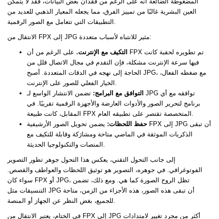
المضغوطة الضائعة أنه على الرغم من فقدان بعض البيانات، فقد لا يتمكن
العين البشرية غالبًا من تمييز الفرق، مما يجعله المعيار الذهبي للعديد من
التطبيقات التي تتعامل مع الصور الرقمية.
الانتقال من FPX إلى JPG مثير للانتباه لأسباب متعددة:
التكيف مع الإنترنت.
على الرغم من أن FPX تم تطويره لحقبة كانت
فيها سرعة الإنترنت مشكلة، فإن التقدم في مجال الاتصال قلل من
الحاجة إلى نهجه في الدقات المتعددة. أصبح JPG، مع ضغطه الفعال،
الخيار الفعلي للصور على الإنترنت.
التوافق مع البرامج:
تضمن الانتشار الواسع لـ JPG توافقه مع أي
برنامج لتحرير الصور والأدوات العارضة والأجهزة الرقمية تقريبًا. في
المقابل، كانت طبيعة FPX المتخصصة تقتصر على تطبيقه العام.
حفظ اللحظات:
يضمن تحويل الصور الأرشيفية FPX إلى JPG أن تبقى
الذكريات الموثقة في الماضي متاحة ومشارَكة وقابلة للتكيف مع
المنصات والتكنولوجيا الحديثة.
إلى جانب التحول التقني، يعكس هذا التحول جوهر تطور التصوير
الفوتوغرافي. في جوهره، التصوير هو توثيق اللحظات والعواطف والقصص.
سواء كان FPX أو JPG، تظل الروح الصورة كما هي. ومع ذلك، تضمن
التنسيقات مثل JPG أن تبقى هذه الصور، هذه الأجزاء من الزمن، متاحة
للجميع، بغض النظر عن الجهاز أو المنصة.
في الختام، يعتبر الانتقال من FPX إلى JPG أكثر من مجرد تغيير لامتدادات