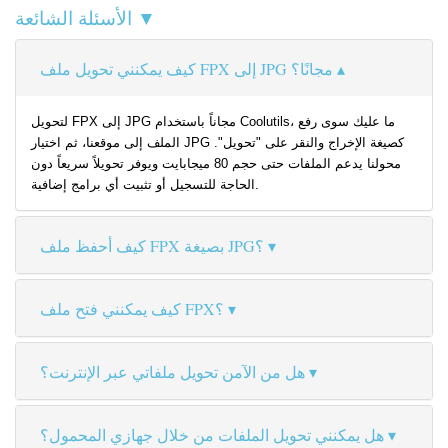
الأسئلة الشائعة ▼
كيف يمكنني تحويل ملف FPX إلى JPG مجانًا؟
لتحويل FPX إلى JPG مجاناً باستخدام Coolutils، ما عليك سوى رفع
الملف إلى موقعنا، ثم اختيار JPG كصيغة الإخراج والنقر على "تحويل".
محولنا يدعم الملفات حتى حجم 80 ميجابايت ويوفر تحويلاً سريعاً دون
الحاجة للتسجيل أو تثبيت أي برامج إضافية.
كيف أحفظ ملف FPX بصيغة JPG؟
كيف يمكنني فتح ملف FPX؟
هل من الآمن تحويل ملفاتي عبر الإنترنت؟
هل يمكنني تحويل الملفات من خلال جهازي المحمول؟