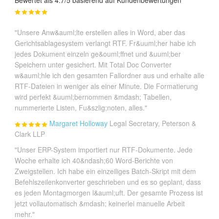
Bewertet als 4.7/5 basierend auf Kundenbewertungen
"Unsere Anw&auml;lte erstellen alles in Word, aber das
Gerichtsablagesystem verlangt RTF. Fr&uuml;her habe ich
jedes Dokument einzeln ge&ouml;ffnet und &uuml;ber
Speichern unter gesichert. Mit Total Doc Converter
w&auml;hle ich den gesamten Fallordner aus und erhalte alle
RTF-Dateien in weniger als einer Minute. Die Formatierung
wird perfekt &uuml;bernommen &mdash; Tabellen,
nummerierte Listen, Fu&szlig;noten, alles."
Margaret Holloway
Legal Secretary, Peterson &
Clark LLP
"Unser ERP-System importiert nur RTF-Dokumente. Jede
Woche erhalte ich 40&ndash;60 Word-Berichte von
Zweigstellen. Ich habe ein einzeiliges Batch-Skript mit dem
Befehlszeilenkonverter geschrieben und es so geplant, dass
es jeden Montagmorgen l&auml;uft. Der gesamte Prozess ist
jetzt vollautomatisch &mdash; keinerlei manuelle Arbeit
mehr."