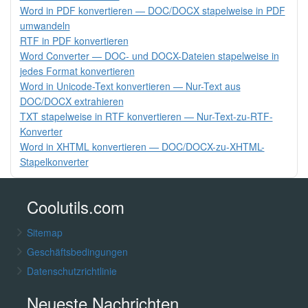
Word in PDF konvertieren — DOC/DOCX stapelweise in PDF
umwandeln
RTF in PDF konvertieren
Word Converter — DOC- und DOCX-Dateien stapelweise in
jedes Format konvertieren
Word in Unicode-Text konvertieren — Nur-Text aus
DOC/DOCX extrahieren
TXT stapelweise in RTF konvertieren — Nur-Text-zu-RTF-
Konverter
Word in XHTML konvertieren — DOC/DOCX-zu-XHTML-
Stapelkonverter
Coolutils.com
Sitemap
Geschäftsbedingungen
Datenschutzrichtlinie
Neueste Nachrichten