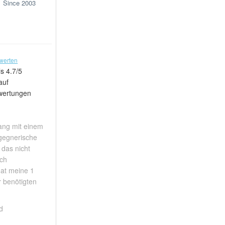
Since 2003
werten
s 4.7/5
auf
wertungen
ang mit einem
 gegnerische
 das nicht
ach
hat meine 1
r benötigten
d