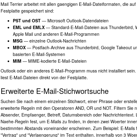
Mail Terrier arbeitet mit allen gaengigen E-Mail-Dateiformaten, die auf 
Festplatte gespeichert sind:
PST und OST
— Microsoft Outlook-Datendateien
EML und EMLX
— Standard-E-Mail-Dateien aus Thunderbird, 
Apple Mail und anderen E-Mail-Programmen
MSG
— einzelne Outlook-Nachrichten
MBOX
— Postfach-Archive aus Thunderbird, Google Takeout un
basierten E-Mail-Systemen
MIM
— MIME-kodierte E-Mail-Dateien
Outlook oder ein anderes E-Mail-Programm muss nicht installiert sein. 
liest E-Mail-Dateien direkt von der Festplatte.
Erweiterte E-Mail-Stichwortsuche
Suchen Sie nach einem einzelnen Stichwort, einer Phrase oder erstell
erweiterte Regeln mit den Operatoren AND, OR und NOT. Filtern Sie 
Absender, Empfaenger, Betreff, Datumsbereich oder Nachrichtentext. 
Naehe-Regeln fest, um E-Mails zu finden, in denen zwei Woerter inner
bestimmten Abstands voneinander erscheinen. Zum Beispiel: E-Mails f
"Vertrag" und "Verlaengerung" im Text enthalten, innerhalb von 3 Woe