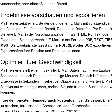
voneinander, aber ohne "Spam" im Betreff.
Ergebnisse vorschauen und exportieren
Mail Terrier zeigt eine Liste der gefundenen E-Mails mit vollstaendig
an: Absender, Empfaenger, Betreff, Datum und Dateipfad. Per Doppelk
Sie jede E-Mail in der Vorschau anzeigen — als HTML, Nur-Text oder m
Exportieren Sie ausgewaehlte E-Mails in die Formate
PDF, TEXT, TIF
MSG
. Die Ergebnisliste laesst sich in
PDF, XLS oder DOC
exportieren 
Eigenschaften fuer Berichte und Dokumentationen.
Optimiert fuer Geschwindigkeit
Mail Terrier erstellt einen Index aller E-Mail-Dateien auf Ihrem Laufwer
Scan dauert je nach Datenmenge einige Minuten. Danach liefert jede
Ergebnisse in Sekunden — selbst bei Gigabytes an archivierten E-Mail
Suchverlauf wird gespeichert, sodass Sie jede fruehere Suche sofort 
koennen.
Fuer den privaten Heimgebrauch kostenlos.
Fuer die gewerbliche 
juristischen, forensischen, Compliance- oder Geschaeftsumgebungen 
Lizenz $199. Funktioniert unter Windows 7/8/10/11.