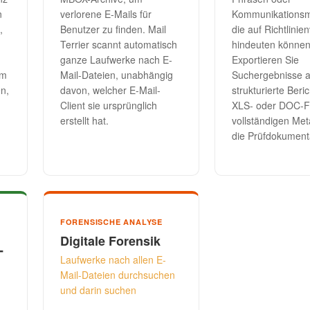
n
verlorene E-Mails für
Kommunikationsm
,
Benutzer zu finden. Mail
die auf Richtlinie
Terrier scannt automatisch
hindeuten können
ganze Laufwerke nach E-
Exportieren Sie
um
Mail-Dateien, unabhängig
Suchergebnisse a
n,
davon, welcher E-Mail-
strukturierte Beri
Client sie ursprünglich
XLS- oder DOC-F
erstellt hat.
vollständigen Met
die Prüfdokument
FORENSISCHE ANALYSE
Digitale Forensik
-
Laufwerke nach allen E-
Mail-Dateien durchsuchen
und darin suchen