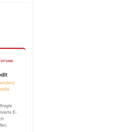
RÜFUNG
dit
spondenz
rstöße
tragte
vierte E-
ch
fen,