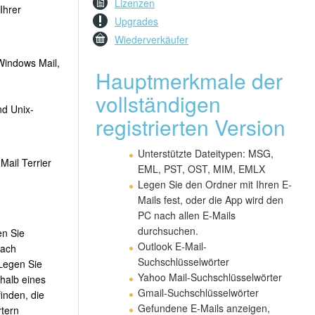
Lizenzen
Ihrer
Upgrades
Wiederverkäufer
Windows Mail,
Hauptmerkmale der
vollständigen
d Unix-
registrierten Version
Unterstützte Dateitypen: MSG,
Mail Terrier
EML, PST, OST, MIM, EMLX
Legen Sie den Ordner mit Ihren E-
Mails fest, oder die App wird den
PC nach allen E-Mails
durchsuchen.
en Sie
Outlook E-Mail-
nach
Suchschlüsselwörter
Legen Sie
Yahoo Mail-Suchschlüsselwörter
halb eines
Gmail-Suchschlüsselwörter
inden, die
Gefundene E-Mails anzeigen,
rtern