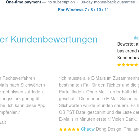
One-time payment
— no subscription
•
30-day money-back guarantee
•
For Windows 7 / 8 / 10 / 11
rier Kundenbewertungen
Be
Bewertet al
basierend 
Kundenbe
in Rechtsverfahren
"Ich musste alle E-Mails im Zusammenh
ails nach Stichwörtern
bestimmten Fall für den Richter und die
Ergebnissen zufrieden.
Partei finden. Ohne Mail Terrier hätte ich
istungsstark genug für
geschafft. Die manuelle E-Mail-Suche n
be. Ich kann diese App
Stichworten würde Stunden dauern. Es 
empfehlen."
GB PST-Datei gescannt und die Liste de
E-Mails in Minuten erstellt! Vielen Dank."
alt
Chaow
Dong Design, Thailan