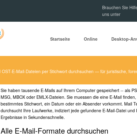
Brauchen Sie Hilf
uns unter
Startseite
Online
Desktop-A
OST-E-Mail-Dateien per Stichwort durchsuchen — für juristische, fore
Sie haben tausende E-Mails auf Ihrem Computer gespeichert -- als P
MSG, MBOX oder EMLX-Dateien. Sie muessen die eine E-Mail finden, i
bestimmtes Stichwort, ein Datum oder ein Absender vorkommt. Mail Te
durchsucht Ihre Laufwerke, indiziert jede gefundene E-Mail-Datei und l
Ergebnisse in Sekundenschnelle.
Alle E-Mail-Formate durchsuchen