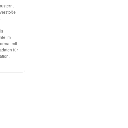
ustern,
nverstöße
.
ls
chte im
ormat mit
adaten für
ation.