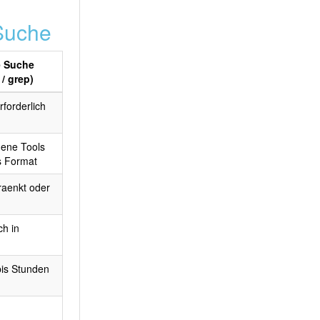
-Suche
e Suche
/ grep)
rforderlich
dene Tools
s Format
raenkt oder
ch in
bis Stunden