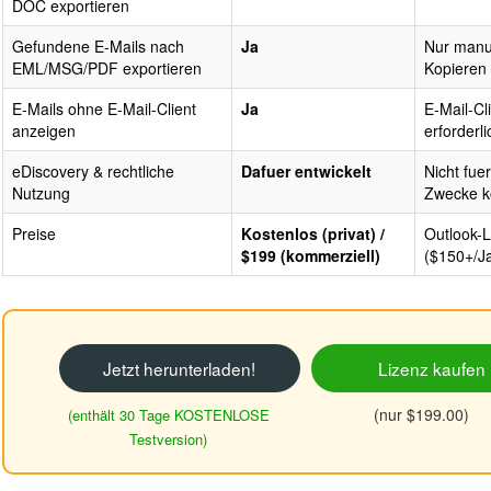
DOC exportieren
Gefundene E-Mails nach
Ja
Nur manu
EML/MSG/PDF exportieren
Kopieren
E-Mails ohne E-Mail-Client
Ja
E-Mail-Cl
anzeigen
erforderli
eDiscovery & rechtliche
Dafuer entwickelt
Nicht fuer
Nutzung
Zwecke ko
Preise
Kostenlos (privat) /
Outlook-L
$199 (kommerziell)
($150+/J
Jetzt herunterladen!
Lizenz kaufen
(nur $199.00)
(enthält 30 Tage KOSTENLOSE
Testversion)