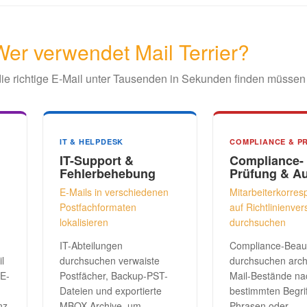
Wer verwendet Mail Terrier?
 die richtige E-Mail unter Tausenden in Sekunden finden müssen
IT & HELPDESK
COMPLIANCE & P
IT-Support &
Compliance-
Fehlerbehebung
Prüfung & Au
E-Mails in verschiedenen
Mitarbeiterkorre
Postfachformaten
auf Richtlinienve
lokalisieren
durchsuchen
IT-Abteilungen
Compliance-Beauf
l
durchsuchen verwaiste
durchsuchen archi
 E-
Postfächer, Backup-PST-
Mail-Bestände na
Dateien und exportierte
bestimmten Begrif
nz
MBOX-Archive, um
Phrasen oder