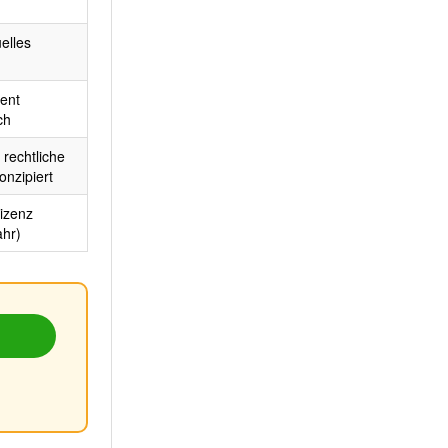
elles
ient
ch
 rechtliche
nzipiert
izenz
ahr)