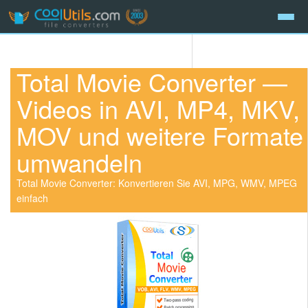
Total Movie Converter —
Videos in AVI, MP4, MKV,
MOV und weitere Formate
umwandeln
Total Movie Converter: Konvertieren Sie AVI, MPG, WMV, MPEG
einfach