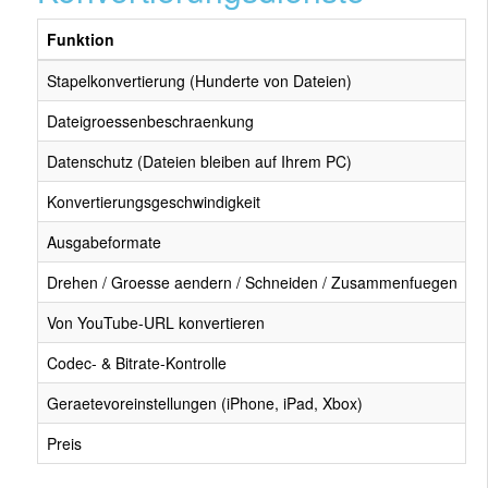
Funktion
T
Stapelkonvertierung (Hunderte von Dateien)
J
Dateigroessenbeschraenkung
K
Datenschutz (Dateien bleiben auf Ihrem PC)
J
Konvertierungsgeschwindigkeit
S
Ausgabeformate
A
Drehen / Groesse aendern / Schneiden / Zusammenfuegen
J
Von YouTube-URL konvertieren
J
Codec- & Bitrate-Kontrolle
V
Geraetevoreinstellungen (iPhone, iPad, Xbox)
J
Preis
2