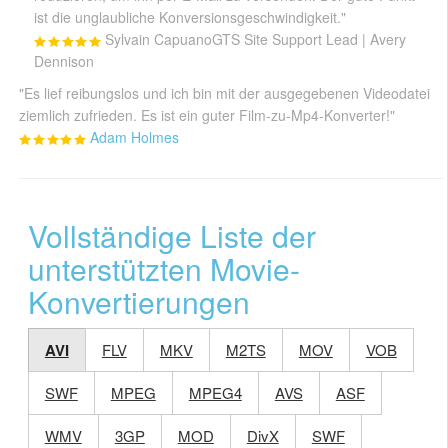
ist die unglaubliche Konversionsgeschwindigkeit."
Sylvain Capuano
GTS Site Support Lead | Avery
Dennison
"Es lief reibungslos und ich bin mit der ausgegebenen Videodatei
ziemlich zufrieden. Es ist ein guter Film-zu-Mp4-Konverter!"
Adam Holmes
Vollständige Liste der
unterstützten Movie-
Konvertierungen
AVI
FLV
MKV
M2TS
MOV
VOB
SWF
MPEG
MPEG4
AVS
ASF
WMV
3GP
MOD
DivX
SWF