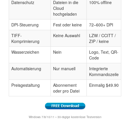
Datenschutz
Dateien in die
100% offline
Cloud
hochgeladen
DPI-Steuerung
Fest oder keine
72–600+ DPI
TIFF-
Keine Auswahl
LZW / CCITT /
Komprimierung
ZIP / keine
Wasserzeichen
Nein
Logo, Text, QR-
Code
Automatisierung
Nur manuell
Integrierte
Kommandozeile
Preisgestaltung
Abonnement
Einmalig $49.90
oder pro Datei
Windows 7/8/10/11 • 30-tägige kostenlose Testversion