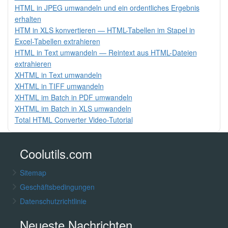
HTML in JPEG umwandeln und ein ordentliches Ergebnis
erhalten
HTM in XLS konvertieren — HTML-Tabellen im Stapel in
Excel-Tabellen extrahieren
HTML in Text umwandeln — Reintext aus HTML-Dateien
extrahieren
XHTML in Text umwandeln
XHTML in TIFF umwandeln
XHTML im Batch in PDF umwandeln
XHTML im Batch in XLS umwandeln
Total HTML Converter Video-Tutorial
Coolutils.com
Sitemap
Geschäftsbedingungen
Datenschutzrichtlinie
Neueste Nachrichten