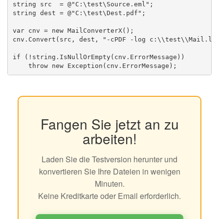
string src  = @"C:\test\Source.eml";

string dest = @"C:\test\Dest.pdf";

var cnv = new MailConverterX();

cnv.Convert(src, dest, "-cPDF -log c:\\test\\Mail.log
if (!string.IsNullOrEmpty(cnv.ErrorMessage))

Fangen Sie jetzt an zu
arbeiten!
Laden Sie die Testversion herunter und
konvertieren Sie Ihre Dateien in wenigen
Minuten.
Keine Kreditkarte oder Email erforderlich.