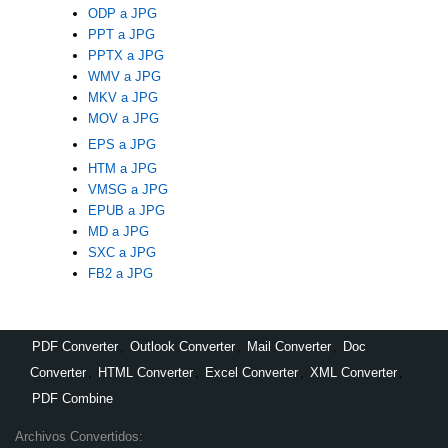
ODP a JPG
PPT a JPG
PPTX a JPG
WMV a JPG
MKV a JPG
MOV a JPG
EPS a JPG
HTM a JPG
VMSG a JPG
EPUB a JPG
MD a JPG
SXC a JPG
FB2 a JPG
PDF Converter
,
Outlook Converter
,
Mail Converter
,
Doc
Converter
,
HTML Converter
,
Excel Converter
,
XML Converter
,
PDF Combine
Archivos Convertidos: