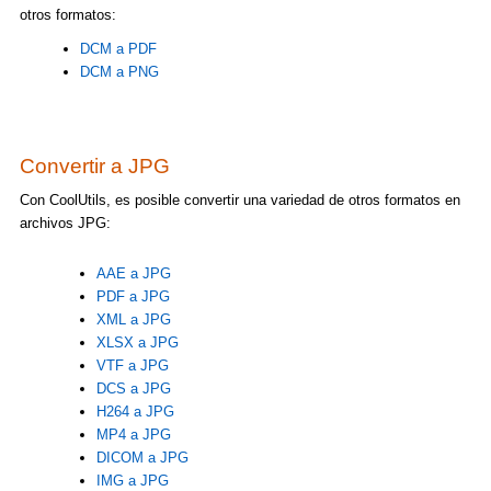
otros formatos:
DCM a PDF
DCM a PNG
Convertir a JPG
Con CoolUtils, es posible convertir una variedad de otros formatos en
archivos JPG:
AAE a JPG
PDF a JPG
XML a JPG
XLSX a JPG
VTF a JPG
DCS a JPG
H264 a JPG
MP4 a JPG
DICOM a JPG
IMG a JPG