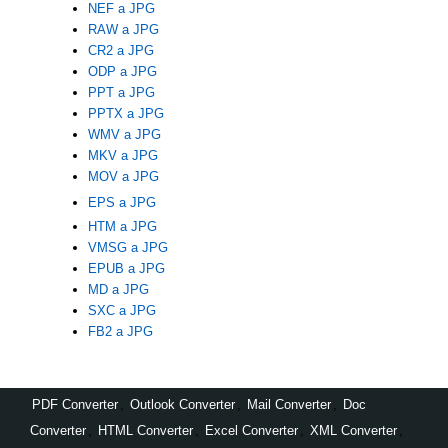
NEF a JPG
RAW a JPG
CR2 a JPG
ODP a JPG
PPT a JPG
PPTX a JPG
WMV a JPG
MKV a JPG
MOV a JPG
EPS a JPG
HTM a JPG
VMSG a JPG
EPUB a JPG
MD a JPG
SXC a JPG
FB2 a JPG
PDF Converter
,
Outlook Converter
,
Mail Converter
,
Doc
Converter
,
HTML Converter
,
Excel Converter
,
XML Converter
,