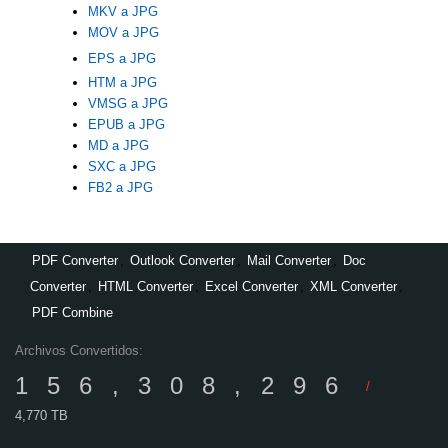
MKV a JPG
MOV a JPG
EPS a JPG
HTM a JPG
VMSG a JPG
EPUB a JPG
MD a JPG
SXC a JPG
FB2 a JPG
PDF Converter
,
Outlook Converter
,
Mail Converter
,
Doc
Converter
,
HTML Converter
,
Excel Converter
,
XML Converter
,
PDF Combine
Archivos Convertidos:
156,308,296
/
4,770 TB