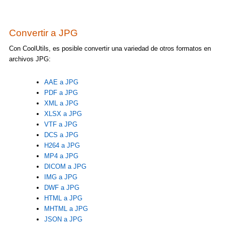
Convertir a JPG
Con CoolUtils, es posible convertir una variedad de otros formatos en
archivos JPG:
AAE a JPG
PDF a JPG
XML a JPG
XLSX a JPG
VTF a JPG
DCS a JPG
H264 a JPG
MP4 a JPG
DICOM a JPG
IMG a JPG
DWF a JPG
HTML a JPG
MHTML a JPG
JSON a JPG