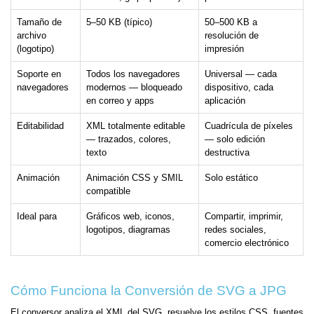
Tamaño de
5–50 KB (típico)
50–500 KB a
archivo
resolución de
(logotipo)
impresión
Soporte en
Todos los navegadores
Universal — cada
navegadores
modernos — bloqueado
dispositivo, cada
en correo y apps
aplicación
Editabilidad
XML totalmente editable
Cuadrícula de píxeles
— trazados, colores,
— solo edición
texto
destructiva
Animación
Animación CSS y SMIL
Solo estático
compatible
Ideal para
Gráficos web, iconos,
Compartir, imprimir,
logotipos, diagramas
redes sociales,
comercio electrónico
Cómo Funciona la Conversión de SVG a JPG
El conversor analiza el XML del SVG, resuelve los estilos CSS, fuentes