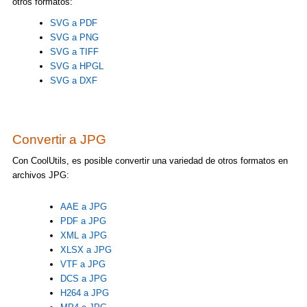
otros formatos:
SVG a PDF
SVG a PNG
SVG a TIFF
SVG a HPGL
SVG a DXF
Convertir a JPG
Con CoolUtils, es posible convertir una variedad de otros formatos en
archivos JPG:
AAE a JPG
PDF a JPG
XML a JPG
XLSX a JPG
VTF a JPG
DCS a JPG
H264 a JPG