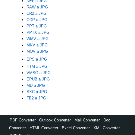
NEF a JPG
RAW a JPG
CR2 a JPG
ODP a JPG
PPT a JPG
PPTX a JPG
WMV a JPG
MKV a JPG
MOV a JPG
EPS a JPG
HTM a JPG
VMSG a JPG
EPUB a JPG
MD a JPG
SXC a JPG
FB2 a JPG
PDF Converter
,
Outlook Converter
,
Mail Converter
,
Doc
Converter
,
HTML Converter
,
Excel Converter
,
XML Converter
,