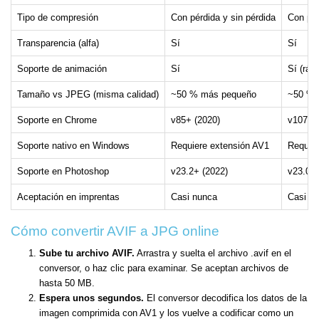
Tipo de compresión
Con pérdida y sin pérdida
Con pér
Transparencia (alfa)
Sí
Sí
Soporte de animación
Sí
Sí (ráf
Tamaño vs JPEG (misma calidad)
~50 % más pequeño
~50 % 
Soporte en Chrome
v85+ (2020)
v107+ 
Soporte nativo en Windows
Requiere extensión AV1
Requie
Soporte en Photoshop
v23.2+ (2022)
v23.0+ 
Aceptación en imprentas
Casi nunca
Casi n
Cómo convertir AVIF a JPG online
Sube tu archivo AVIF.
Arrastra y suelta el archivo .avif en el
conversor, o haz clic para examinar. Se aceptan archivos de
hasta 50 MB.
Espera unos segundos.
El conversor decodifica los datos de la
imagen comprimida con AV1 y los vuelve a codificar como un