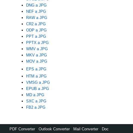
DNG a JPG
NEF a JPG
RAW a JPG
CR2 a JPG
ODP a JPG
PPT a JPG
PPTX a JPG
WMV a JPG
MKV a JPG
MOV a JPG
EPS a JPG
HTM a JPG
VMSG a JPG
EPUB a JPG
MD a JPG
SXC a JPG
FB2 a JPG
PDF Converter
,
Outlook Converter
,
Mail Converter
,
Doc