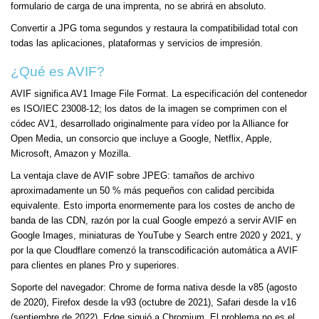
formulario de carga de una imprenta, no se abrirá en absoluto.
Convertir a JPG toma segundos y restaura la compatibilidad total con
todas las aplicaciones, plataformas y servicios de impresión.
¿Qué es AVIF?
AVIF significa AV1 Image File Format. La especificación del contenedor
es ISO/IEC 23008-12; los datos de la imagen se comprimen con el
códec AV1, desarrollado originalmente para vídeo por la Alliance for
Open Media, un consorcio que incluye a Google, Netflix, Apple,
Microsoft, Amazon y Mozilla.
La ventaja clave de AVIF sobre JPEG: tamaños de archivo
aproximadamente un 50 % más pequeños con calidad percibida
equivalente. Esto importa enormemente para los costes de ancho de
banda de las CDN, razón por la cual Google empezó a servir AVIF en
Google Images, miniaturas de YouTube y Search entre 2020 y 2021, y
por la que Cloudflare comenzó la transcodificación automática a AVIF
para clientes en planes Pro y superiores.
Soporte del navegador: Chrome de forma nativa desde la v85 (agosto
de 2020), Firefox desde la v93 (octubre de 2021), Safari desde la v16
(septiembre de 2022). Edge siguió a Chromium. El problema no es el