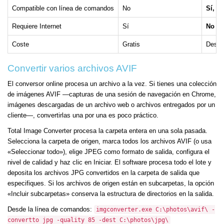
Compatible con línea de comandos
No
Sí, a
Requiere Internet
Sí
No
Coste
Gratis
Desde 
Convertir varios archivos AVIF
El conversor online procesa un archivo a la vez. Si tienes una colección
de imágenes AVIF —capturas de una sesión de navegación en Chrome,
imágenes descargadas de un archivo web o archivos entregados por un
cliente—, convertirlas una por una es poco práctico.
Total Image Converter procesa la carpeta entera en una sola pasada.
Selecciona la carpeta de origen, marca todos los archivos AVIF (o usa
«Seleccionar todo»), elige JPEG como formato de salida, configura el
nivel de calidad y haz clic en Iniciar. El software procesa todo el lote y
deposita los archivos JPG convertidos en la carpeta de salida que
especifiques. Si los archivos de origen están en subcarpetas, la opción
«Incluir subcarpetas» conserva la estructura de directorios en la salida.
Desde la línea de comandos:
imgconverter.exe C:\photos\avif\ -
convertto jpg -quality 85 -dest C:\photos\jpg\