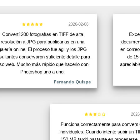
2026-02-08
Convertí 200 fotografías en TIFF de alta
Excel
resolución a JPG para publicarlas en una
document
galería online. El proceso fue ágil y los JPG
en correo
sultantes conservaron suficiente detalle para
de 15
so web. Mucho más rápido que hacerlo con
apreciable
Photoshop uno a uno.
Fernando Quispe
2026
Funciona correctamente para convers
individuales. Cuando intenté subir un T
150 MB tardó bastante en procesarse.