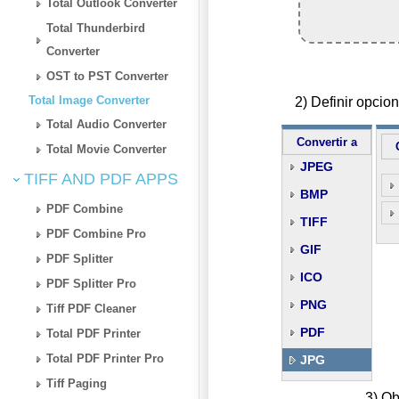
Total Outlook Converter
Total Thunderbird
Converter
OST to PST Converter
Total Image Converter
2) Definir opci
Total Audio Converter
Convertir a
Total Movie Converter
JPEG
TIFF AND PDF APPS
BMP
PDF Combine
TIFF
PDF Combine Pro
GIF
PDF Splitter
ICO
PDF Splitter Pro
PNG
Tiff PDF Cleaner
PDF
Total PDF Printer
Total PDF Printer Pro
JPG
Tiff Paging
3) Ob