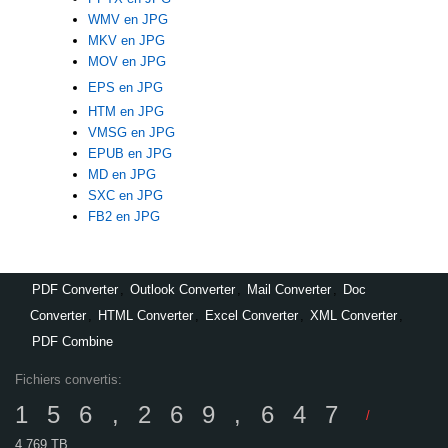
WMV en JPG
MKV en JPG
MOV en JPG
EPS en JPG
HTM en JPG
VMSG en JPG
EPUB en JPG
MD en JPG
SXC en JPG
FB2 en JPG
PDF Converter
,
Outlook Converter
,
Mail Converter
,
Doc
Converter
,
HTML Converter
,
Excel Converter
,
XML Converter
,
PDF Combine
Fichiers convertis:
156,269,647
/
4,769 TB