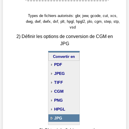
Types de fichiers autorisés: gbr, jww, gcode, cut, xcs,
dwg, dwf, dwfx, dxf, plt, hpgl, hpgl2, plo, cgm, step, stp,
vsd
2) Définir les options de conversion de CGM en
JPG
Convertir en
PDF
JPEG
TIFF
CGM
PNG
HPGL
JPG