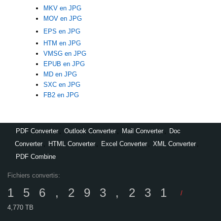
MKV en JPG
MOV en JPG
EPS en JPG
HTM en JPG
VMSG en JPG
EPUB en JPG
MD en JPG
SXC en JPG
FB2 en JPG
PDF Converter
,
Outlook Converter
,
Mail Converter
,
Doc
Converter
,
HTML Converter
,
Excel Converter
,
XML Converter
,
PDF Combine
Fichiers convertis:
156,293,231
/
4,770 TB