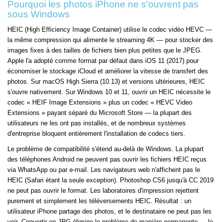
Pourquoi les photos iPhone ne s'ouvrent pas
sous Windows
HEIC (High Efficiency Image Container) utilise le codec vidéo HEVC —
la même compression qui alimente le streaming 4K — pour stocker des
images fixes à des tailles de fichiers bien plus petites que le JPEG.
Apple l'a adopté comme format par défaut dans iOS 11 (2017) pour
économiser le stockage iCloud et améliorer la vitesse de transfert des
photos. Sur macOS High Sierra (10.13) et versions ultérieures, HEIC
s'ouvre nativement. Sur Windows 10 et 11, ouvrir un HEIC nécessite le
codec « HEIF Image Extensions » plus un codec « HEVC Video
Extensions » payant séparé du Microsoft Store — la plupart des
utilisateurs ne les ont pas installés, et de nombreux systèmes
d'entreprise bloquent entièrement l'installation de codecs tiers.
Le problème de compatibilité s'étend au-delà de Windows. La plupart
des téléphones Android ne peuvent pas ouvrir les fichiers HEIC reçus
via WhatsApp ou par e-mail. Les navigateurs web n'affichent pas le
HEIC (Safari étant la seule exception). Photoshop CS6 jusqu'à CC 2019
ne peut pas ouvrir le format. Les laboratoires d'impression rejettent
purement et simplement les téléversements HEIC. Résultat : un
utilisateur iPhone partage des photos, et le destinataire ne peut pas les
voir. Convertir en JPG élimine le problème de manière permanente — le