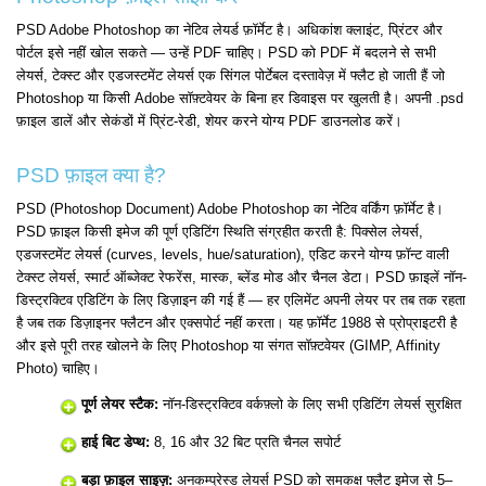
PSD Adobe Photoshop का नेटिव लेयर्ड फ़ॉर्मेट है। अधिकांश क्लाइंट, प्रिंटर और
पोर्टल इसे नहीं खोल सकते — उन्हें PDF चाहिए। PSD को PDF में बदलने से सभी
लेयर्स, टेक्स्ट और एडजस्टमेंट लेयर्स एक सिंगल पोर्टेबल दस्तावेज़ में फ्लैट हो जाती हैं जो
Photoshop या किसी Adobe सॉफ़्टवेयर के बिना हर डिवाइस पर खुलती है। अपनी .psd
फ़ाइल डालें और सेकंडों में प्रिंट-रेडी, शेयर करने योग्य PDF डाउनलोड करें।
PSD फ़ाइल क्या है?
PSD (Photoshop Document) Adobe Photoshop का नेटिव वर्किंग फ़ॉर्मेट है।
PSD फ़ाइल किसी इमेज की पूर्ण एडिटिंग स्थिति संग्रहीत करती है: पिक्सेल लेयर्स,
एडजस्टमेंट लेयर्स (curves, levels, hue/saturation), एडिट करने योग्य फ़ॉन्ट वाली
टेक्स्ट लेयर्स, स्मार्ट ऑब्जेक्ट रेफरेंस, मास्क, ब्लेंड मोड और चैनल डेटा। PSD फ़ाइलें नॉन-
डिस्ट्रक्टिव एडिटिंग के लिए डिज़ाइन की गई हैं — हर एलिमेंट अपनी लेयर पर तब तक रहता
है जब तक डिज़ाइनर फ्लैटन और एक्सपोर्ट नहीं करता। यह फ़ॉर्मेट 1988 से प्रोप्राइटरी है
और इसे पूरी तरह खोलने के लिए Photoshop या संगत सॉफ़्टवेयर (GIMP, Affinity
Photo) चाहिए।
पूर्ण लेयर स्टैक:
नॉन-डिस्ट्रक्टिव वर्कफ़्लो के लिए सभी एडिटिंग लेयर्स सुरक्षित
हाई बिट डेप्थ:
8, 16 और 32 बिट प्रति चैनल सपोर्ट
बड़ा फ़ाइल साइज़:
अनकम्प्रेस्ड लेयर्स PSD को समकक्ष फ्लैट इमेज से 5–