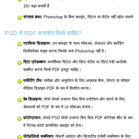
10× बड़ा बनाती हैं
संगतता बाधा:
Photoshop के बिना क्लाइंट, प्रिंटर या पोर्टल नहीं खोल सकते
PSD से PDF कन्वर्शन किसे चाहिए?
ग्राफिक डिज़ाइनर:
उन क्लाइंट के साथ मॉकअप, लेआउट और ब्रांडिंग
डिलीवरेबल साझा करना जिनके पास Photoshop नहीं है।
प्रिंट प्रोडक्शन:
कमर्शियल प्रिंटर और प्रिंट पोर्टल पर प्रिंट-रेडी आर्टवर्क
सबमिट करना जिन्हें PDF इनपुट चाहिए।
मार्केटिंग टीम:
समीक्षा और अनुमोदन के लिए अप्रूव्ड बैनर, पोस्टर या सोशल
मीडिया डिज़ाइन PDF के रूप में वितरित करना।
वेब डिज़ाइनर:
सोर्स लेयर्स उजागर किए बिना एनोटेशन और संदर्भ के लिए
डेवलपर्स को PDF के रूप में UI मॉकअप भेजना।
फ़ोटोग्राफर:
लेयर्ड PSD सोर्स उजागर किए बिना PDF कॉन्टेक्ट शीट के रूप
में रिटच्ड फ़ोटो कम्पोज़िट क्लाइंट को देना।
पोर्टफ़ोलियो सबमिशन:
नौकरी आवेदन और क्रिएटिव एजेंसी सबमिशन के लिए