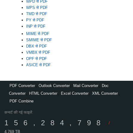
WPD से PDF
WPS से PDF
TMD से PDF
PY से PDF
INP से PDF
MIME से PDF
SMIME से PDF
DBX से PDF
VMBX से PDF
OPF से PDF
ASICE से PDF
PDF Converter
,
Outlook Converter
,
Mail Converter
,
Doc
Converter
,
HTML Converter
,
Excel Converter
,
XML Converter
,
PDF Combine
कन्वर्ट की गई फाइलें:
156,284,798
/
4,769 TB