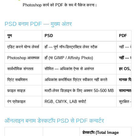
Photoshop कार्य को PDF के रूप में पैकेज करना।
PSD बनाम PDF — मुख्य अंतर
गुण
PSD
PDF
एडिट करने योग्य लेयर्स
हाँ — पूर्ण नॉन-डिस्ट्रक्टिव लेयर स्टैक
नहीं — देखन
Photoshop आवश्यक
हाँ (या GIMP / Affinity Photo)
नहीं — कोई 
सार्वभौमिक संगतता
सीमित — अधिकांश ऐप्स से असंगत
हर OS, ब्र
प्रिंट सबमिशन
अधिकांश कमर्शियल प्रिंटर स्वीकार नहीं करते
मानक प्रिंट उ
फ़ाइल साइज़
मल्टी-लेयर डिज़ाइन के लिए अक्सर 50–500 MB
सामान्यतः 
रंग प्रोफ़ाइल
RGB, CMYK, LAB सपोर्ट
सुरक्षित — 
ऑनलाइन बनाम डेस्कटॉप PSD से PDF कन्वर्टर
डेस्कटॉप (Total Image