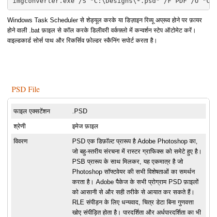
imgconverter.exe /S "C:\Designs\*.psd" /F PDF /O "C:
Windows Task Scheduler से शेड्यूल करके या डिज़ाइन रिव्यू अप्रूव होने पर फ़ायर
होने वाली .bat फ़ाइल से कॉल करके डिलीवरी वर्कफ़्लो में कन्वर्शन स्टेप ऑटोमेट करें।
वाइल्डकार्ड सोर्स पाथ और रिकर्सिव फ़ोल्डर स्कैनिंग सपोर्ट करता है।
PSD File
फाइल एक्सटेंशन
.PSD
श्रेणी
इमेज फ़ाइल
विवरण
PSD एक डिफ़ॉल्ट प्रारूप है Adobe Photoshop का,
जो बहु-स्तरीय संरचना में रास्टर ग्राफिक्स को समेटे हुए है।
PSB प्रारूप के साथ मिलकर, यह एकमात्र है जो
Photoshop सॉफ्टवेयर की सभी विशेषताओं का समर्थन
करता है। Adobe पैकेज के सभी प्रोग्राम PSD फ़ाइलों
को आसानी से और सही तरीके से आयात कर सकते हैं।
RLE संपीड़न के लिए धन्यवाद, चित्र डेटा बिना गुणवत्ता
खोए संपीड़ित होता है। पारदर्शिता और अर्धपारदर्शिता का भी