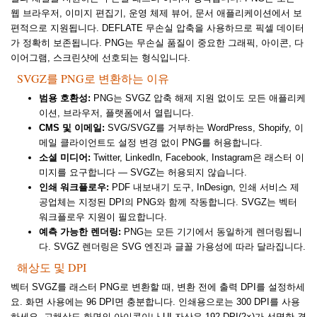
웹 브라우저, 이미지 편집기, 운영 체제 뷰어, 문서 애플리케이션에서 보
편적으로 지원됩니다. DEFLATE 무손실 압축을 사용하므로 픽셀 데이터
가 정확히 보존됩니다. PNG는 무손실 품질이 중요한 그래픽, 아이콘, 다
이어그램, 스크린샷에 선호되는 형식입니다.
SVGZ를 PNG로 변환하는 이유
범용 호환성:
PNG는 SVGZ 압축 해제 지원 없이도 모든 애플리케
이션, 브라우저, 플랫폼에서 열립니다.
CMS 및 이메일:
SVG/SVGZ를 거부하는 WordPress, Shopify, 이
메일 클라이언트도 설정 변경 없이 PNG를 허용합니다.
소셜 미디어:
Twitter, LinkedIn, Facebook, Instagram은 래스터 이
미지를 요구합니다 — SVGZ는 허용되지 않습니다.
인쇄 워크플로우:
PDF 내보내기 도구, InDesign, 인쇄 서비스 제
공업체는 지정된 DPI의 PNG와 함께 작동합니다. SVGZ는 벡터
워크플로우 지원이 필요합니다.
예측 가능한 렌더링:
PNG는 모든 기기에서 동일하게 렌더링됩니
다. SVGZ 렌더링은 SVG 엔진과 글꼴 가용성에 따라 달라집니다.
해상도 및 DPI
벡터 SVGZ를 래스터 PNG로 변환할 때, 변환 전에 출력 DPI를 설정하세
요. 화면 사용에는 96 DPI면 충분합니다. 인쇄용으로는 300 DPI를 사용
하세요. 고해상도 화면의 아이콘이나 UI 자산은 192 DPI(2×)가 선명한 결