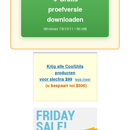
proefversie
downloaden
Windows 7/8/10/11 • 96 MB
Krijg alle CoolUtils
producten
voor slechts $99
lees meer
(u bespaart tot $500)