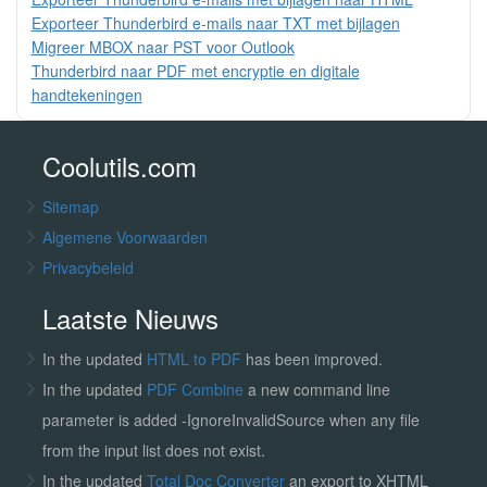
Exporteer Thunderbird e-mails naar TXT met bijlagen
Migreer MBOX naar PST voor Outlook
Thunderbird naar PDF met encryptie en digitale
handtekeningen
Coolutils.com
Sitemap
Algemene Voorwaarden
Privacybeleid
Laatste Nieuws
In the updated
HTML to PDF
has been improved.
In the updated
PDF Combine
a new command line
parameter is added -IgnoreInvalidSource when any file
from the input list does not exist.
In the updated
Total Doc Converter
an export to XHTML