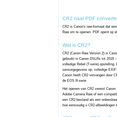
CR2 naar PDF converter
CR2 is Canon's raw-formaat dat word
Raw om te openen. PDF opent op elk
Wat is CR2?
CR2 (Canon Raw Version 2) is Canon
gebruikt in Canon DSLRs tot 2018 —
volledige Rebel (T-serie) opstelling
sensorgegevens op, volledige EXIF
Canon heeft CR2 vervangen door CR
de EOS R-serie.
Het openen van CR2 vereist Canon D
Adobe Camera Raw of een compatibel
een CR2-bestand als een onleesbaar
hoe eenvoudig u CR2-afbeeldingen ku