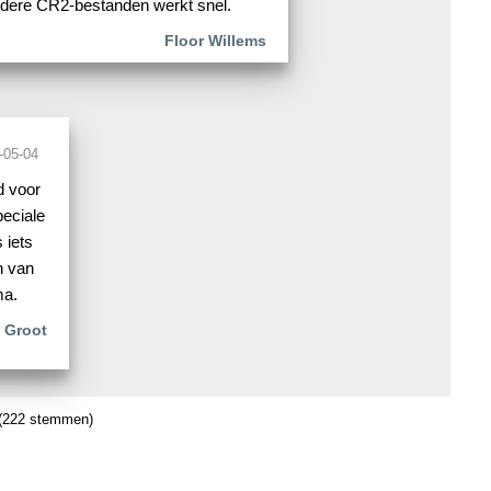
dere CR2-bestanden werkt snel.
Floor Willems
-05-04
d voor
peciale
 iets
n van
ma.
n Groot
(222 stemmen)