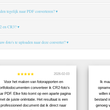
en tegelijk naar PDF converteren?
CR2 en CR3?
raw-foto's te uploaden naar deze converter?
2026-02-03
Voor het maken van fotorapporten en
Ik ma
ortfoliodocumenten converteer ik CR2-foto's
opnamen
ar PDF. Elke foto komt op een aparte pagina
willen 
met de juiste oriëntatie. Het resultaat is een
bestand i
professioneel document dat ik direct naar
genoeg v