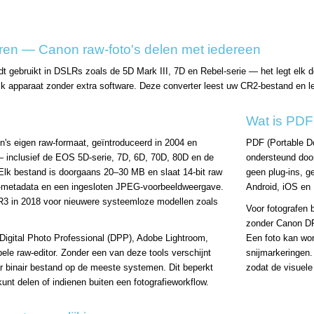
en — Canon raw-foto's delen met iedereen
t gebruikt in DSLRs zoals de 5D Mark III, 7D en Rebel-serie — het legt elk 
 apparaat zonder extra software. Deze converter leest uw CR2-bestand en l
Wat is PD
's eigen raw-formaat, geïntroduceerd in 2004 en
PDF (Portable D
 inclusief de EOS 5D-serie, 7D, 6D, 70D, 80D en de
ondersteund doo
. Elk bestand is doorgaans 20–30 MB en slaat 14-bit raw
geen plug-ins, 
-metadata en een ingesloten JPEG-voorbeeldweergave.
Android, iOS en 
3 in 2018 voor nieuwere systeemloze modellen zoals
Voor fotografen 
zonder Canon DPP
igital Photo Professional (DPP), Adobe Lightroom,
Een foto kan wor
e raw-editor. Zonder een van deze tools verschijnt
snijmarkeringen.
 binair bestand op de meeste systemen. Dit beperkt
zodat de visuele
nt delen of indienen buiten een fotografieworkflow.