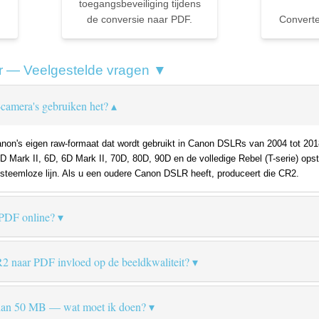
toegangsbeveiliging tijdens
de conversie naar PDF.
Convert
r — Veelgestelde vragen ▼
camera's gebruiken het?
non's eigen raw-formaat dat wordt gebruikt in Canon DSLRs van 2004 tot 20
7D Mark II, 6D, 6D Mark II, 70D, 80D, 90D en de volledige Rebel (T-serie) opste
steemloze lijn. Als u een oudere Canon DSLR heeft, produceert die CR2.
 PDF online?
R2 naar PDF invloed op de beeldkwaliteit?
 dan 50 MB — wat moet ik doen?