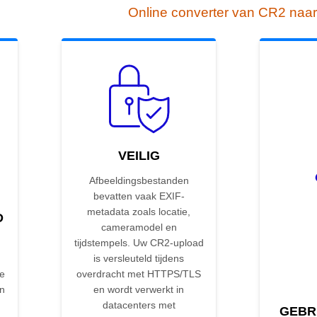
Online converter van CR2 naa
VEILIG
Afbeeldingsbestanden
bevatten vaak EXIF-
metadata zoals locatie,
D
cameramodel en
tijdstempels. Uw CR2-upload
is versleuteld tijdens
de
overdracht met HTTPS/TLS
on
en wordt verwerkt in
datacenters met
GEBR