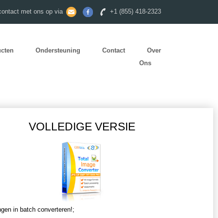
ontact met ons op via
+1 (855) 418-2323
ucten
Ondersteuning
Contact
Over
Ons
VOLLEDIGE VERSIE
ngen in batch converteren!;