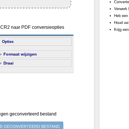
Converte
Verwerk 
Heb een 
Houd uw 
an CR2 naar PDF conversieopties
Krijg ee
Opties
Formaat wijzigen
Draai
egen geconverteerd bestand
D GECONVERTEERD BESTAND