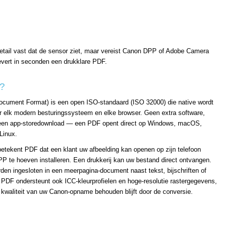
detail vast dat de sensor ziet, maar vereist Canon DPP of Adobe Camera
evert in seconden een drukklare PDF.
F?
ocument Format) is een open ISO-standaard (ISO 32000) die native wordt
r elk modern besturingssysteem en elke browser. Geen extra software,
geen app-storedownload — een PDF opent direct op Windows, macOS,
Linux.
betekent PDF dat een klant uw afbeelding kan openen op zijn telefoon
 te hoeven installeren. Een drukkerij kan uw bestand direct ontvangen.
den ingesloten in een meerpagina-document naast tekst, bijschriften of
 PDF ondersteunt ook ICC-kleurprofielen en hoge-resolutie rastergegevens,
 kwaliteit van uw Canon-opname behouden blijft door de conversie.