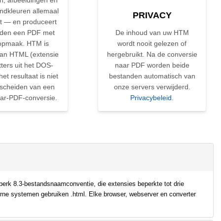
en, afbeeldingen en
ndkleuren allemaal
PRIVACY
t — en produceert
nden een PDF met
De inhoud van uw HTM
opmaak. HTM is
wordt nooit gelezen of
aan HTML (extensie
hergebruikt. Na de conversie
tters uit het DOS-
naar PDF worden beide
 het resultaat is niet
bestanden automatisch van
rscheiden van een
onze servers verwijderd.
r-PDF-conversie.
Privacybeleid
.
perk 8.3-bestandsnaamconventie, die extensies beperkte tot drie
rne systemen gebruiken .html. Elke browser, webserver en converter