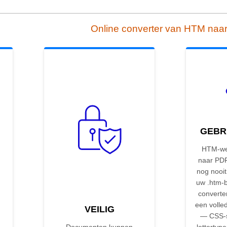
Online converter van HTM naa
GEBR
HTM-web
naar PDF
nog nooit
uw .htm-
converter
een volle
VEILIG
— CSS-s