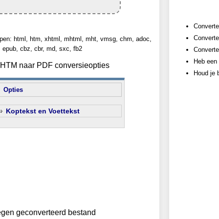
Converte
Converte
pen: html, htm, xhtml, mhtml, mht, vmsg, chm, adoc,
epub, cbz, cbr, md, sxc, fb2
Converte
Heb een 
n HTM naar PDF conversieopties
Houd je b
Opties
Koptekst en Voettekst
egen geconverteerd bestand