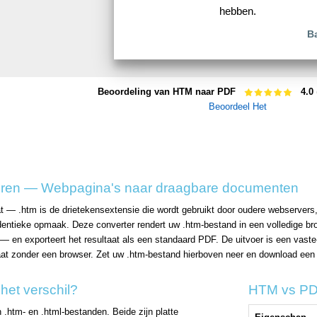
hebben.
B
Beoordeling van HTM naar PDF
4.0
Beoordeel Het
ren — Webpagina's naar draagbare documenten
 — .htm is de drietekensextensie die wordt gebruikt door oudere webservers
identieke opmaak. Deze converter rendert uw .htm-bestand in een volledige brow
— en exporteert het resultaat als een standaard PDF. De uitvoer is een vas
aat zonder een browser. Zet uw .htm-bestand hierboven neer en download ee
et verschil?
HTM vs PDF
 .htm- en .html-bestanden. Beide zijn platte