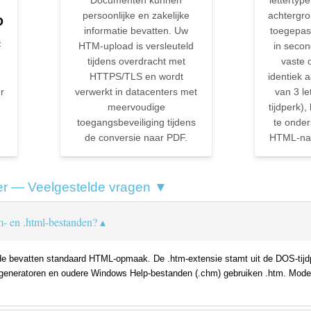
Documenten kunnen
lettertyp
persoonlijke en zakelijke
achtergro
D
informatie bevatten. Uw
toegepas
F
HTM-upload is versleuteld
in seco
tijdens overdracht met
vaste 
HTTPS/TLS en wordt
identiek 
r
verwerkt in datacenters met
van 3 le
meervoudige
tijdperk),
toegangsbeveiliging tijdens
te onde
de conversie naar PDF.
HTML-naa
r — Veelgestelde vragen ▼
tm- en .html-bestanden?
ide bevatten standaard HTML-opmaak. De .htm-extensie stamt uit de DOS-tijd
egeneratoren en oudere Windows Help-bestanden (.chm) gebruiken .htm. Mode