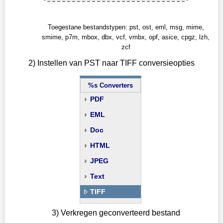
Toegestane bestandstypen: pst, ost, eml, msg, mime,
smime, p7m, mbox, dbx, vcf, vmbx, opf, asice, cpgz, lzh,
zcf
2) Instellen van PST naar TIFF conversieopties
%s Converters
PDF
EML
Doc
HTML
JPEG
Text
TIFF
3) Verkregen geconverteerd bestand