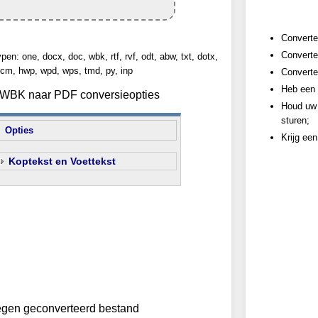
Converte
Converte
n: one, docx, doc, wbk, rtf, rvf, odt, abw, txt, dotx,
cm, hwp, wpd, wps, tmd, py, inp
Converte
Heb een 
n WBK naar PDF conversieopties
Houd uw 
sturen;
Opties
Krijg ee
Koptekst en Voettekst
egen geconverteerd bestand