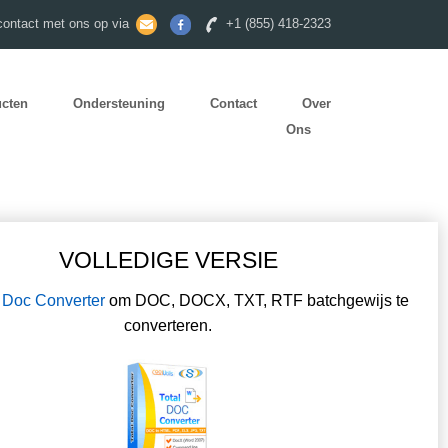
ontact met ons op via
+1 (855) 418-2323
ucten
Ondersteuning
Contact
Over
Ons
VOLLEDIGE VERSIE
l Doc Converter
om DOC, DOCX, TXT, RTF batchgewijs te
converteren.