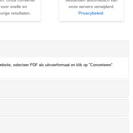
en. Onze converter
bestanden automatisch van
 voor snelle en
onze servers verwijderd.
rige resultaten.
Privacybeleid
.
site, selecteer PDF als uitvoerformaat en klik op "Converteren".