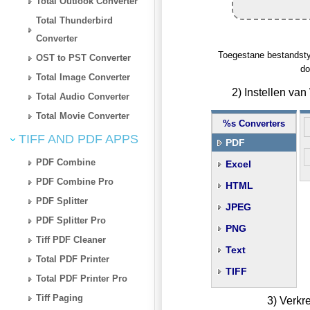
Total Outlook Converter
Total Thunderbird
Converter
Toegestane bestandstype
OST to PST Converter
do
Total Image Converter
2) Instellen va
Total Audio Converter
Total Movie Converter
%s Converters
TIFF AND PDF APPS
PDF
PDF Combine
Excel
PDF Combine Pro
HTML
PDF Splitter
JPEG
PDF Splitter Pro
PNG
Tiff PDF Cleaner
Text
Total PDF Printer
TIFF
Total PDF Printer Pro
Tiff Paging
3) Verkr