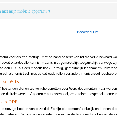
n met mijn mobiele apparaat?
Beoordeel Het
tand voor als een stoffige, met de hand geschreven rol die veilig bewaard w
l bevat waardevolle kennis, maar is niet gemakkelijk toegankelijk vanwege zijn
aan een PDF als een modern boek—stevig, gemakkelijk leesbaar en universe
isch alchemistisch proces dat oude rollen verandert in universeel leesbare 
ollen: WBK
bestanden dienen als veiligheidsnetten voor Word-documenten maar worden v
 de digitale wereld. Vergeten maar essentieel, ze vereisen gespecialiseerde to
Codex: PDF
de stevige boeken van onze tijd. Ze zijn platformonafhankelijk en kunnen doo
den gelezen. Ze zijn de universele codices die de tand des tijds kunnen door