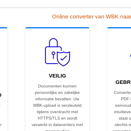
Online converter van WBK naa
VEILIG
GEBR
Documenten kunnen
persoonlijke en zakelijke
Converte
D
informatie bevatten. Uw
PDF i
F
WBK-upload is versleuteld
eenvoud
tijdens overdracht met
intuïtieve
HTTPS/TLS en wordt
staat 
r
verwerkt in datacenters met
slechts e