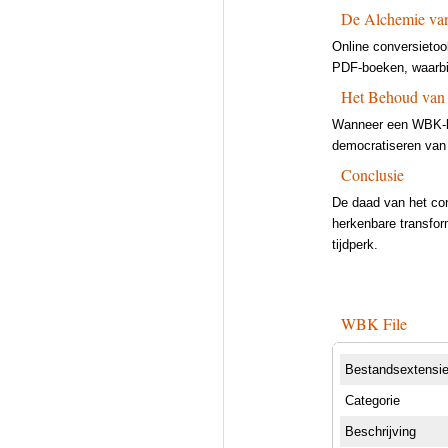
De Alchemie va
Online conversietoo
PDF-boeken, waarbij
Het Behoud van
Wanneer een WBK-be
democratiseren van 
Conclusie
De daad van het con
herkenbare transform
tijdperk.
WBK File
Bestandsextensi
Categorie
Beschrijving