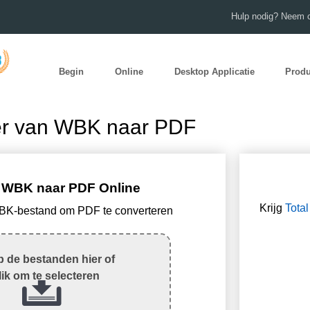
Hulp nodig? Neem c
Begin
Online
Desktop Applicatie
Prod
er van WBK naar PDF
 WBK naar PDF Online
Krijg
Tota
WBK-bestand om PDF te converteren
 de bestanden hier of
lik om te selecteren