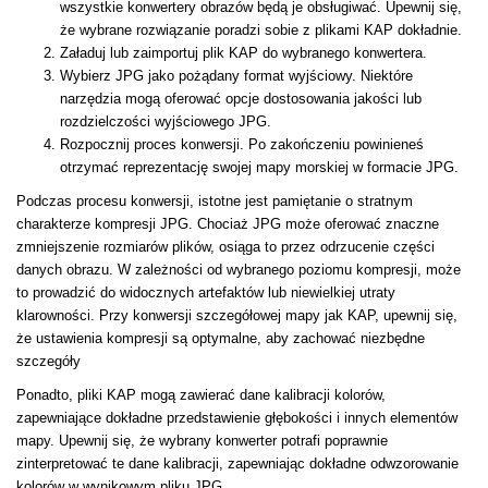
wszystkie konwertery obrazów będą je obsługiwać. Upewnij się,
że wybrane rozwiązanie poradzi sobie z plikami KAP dokładnie.
Załaduj lub zaimportuj plik KAP do wybranego konwertera.
Wybierz JPG jako pożądany format wyjściowy. Niektóre
narzędzia mogą oferować opcje dostosowania jakości lub
rozdzielczości wyjściowego JPG.
Rozpocznij proces konwersji. Po zakończeniu powinieneś
otrzymać reprezentację swojej mapy morskiej w formacie JPG.
Podczas procesu konwersji, istotne jest pamiętanie o stratnym
charakterze kompresji JPG. Chociaż JPG może oferować znaczne
zmniejszenie rozmiarów plików, osiąga to przez odrzucenie części
danych obrazu. W zależności od wybranego poziomu kompresji, może
to prowadzić do widocznych artefaktów lub niewielkiej utraty
klarowności. Przy konwersji szczegółowej mapy jak KAP, upewnij się,
że ustawienia kompresji są optymalne, aby zachować niezbędne
szczegóły
Ponadto, pliki KAP mogą zawierać dane kalibracji kolorów,
zapewniające dokładne przedstawienie głębokości i innych elementów
mapy. Upewnij się, że wybrany konwerter potrafi poprawnie
zinterpretować te dane kalibracji, zapewniając dokładne odwzorowanie
kolorów w wynikowym pliku JPG