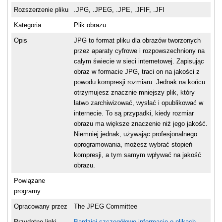
Rozszerzenie pliku
.JPG, .JPEG, .JPE, .JFIF, .JFI
Kategoria
Plik obrazu
Opis
JPG to format pliku dla obrazów tworzonych
przez aparaty cyfrowe i rozpowszechniony na
całym świecie w sieci internetowej. Zapisując
obraz w formacie JPG, traci on na jakości z
powodu kompresji rozmiaru. Jednak na końcu
otrzymujesz znacznie mniejszy plik, który
łatwo zarchiwizować, wysłać i opublikować w
internecie. To są przypadki, kiedy rozmiar
obrazu ma większe znaczenie niż jego jakość.
Niemniej jednak, używając profesjonalnego
oprogramowania, możesz wybrać stopień
kompresji, a tym samym wpływać na jakość
obrazu.
Powiązane
programy
Opracowany przez
The JPEG Committee
Przydatne linki
Bardziej szczegółowe informacje o plikach