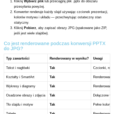
Kliknij
Wybierz plik
lub przeciągnij plik .pptx do obszaru
przesyłania powyżej.
Konwerter renderuje każdy slajd używając czcionek prezentacji,
kolorów motywu i układu — przechwytując ostateczny stan
statyczny.
Kliknij
Pobierz
, aby zapisać obrazy JPG (spakowane jako ZIP,
jeśli jest wiele slajdów).
Co jest renderowane podczas konwersji PPTX
do JPG?
Typ zawartości
Renderowany w wyniku?
Uwagi
Tekst i nagłówki
Tak
Czcionki, roz
Kształty i SmartArt
Tak
Renderowane j
Wykresy i diagramy
Tak
Renderowane 
Osadzone obrazy i zdjęcia
Tak
Dołączone w o
Tło slajdu i motyw
Tak
Pełne kolory i
Tabele
Tak
Renderowane j