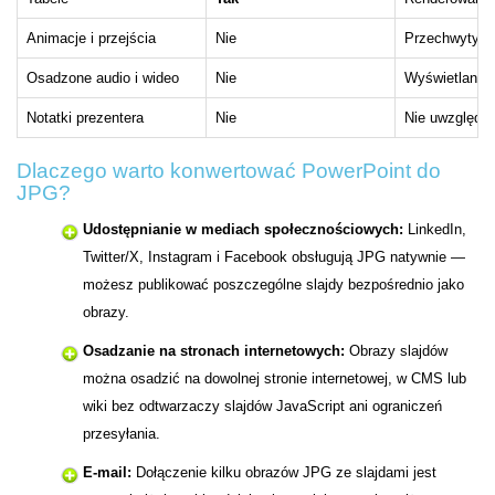
Animacje i przejścia
Nie
Przechwytywa
Osadzone audio i wideo
Nie
Wyświetlany p
Notatki prezentera
Nie
Nie uwzględni
Dlaczego warto konwertować PowerPoint do
JPG?
Udostępnianie w mediach społecznościowych:
LinkedIn,
Twitter/X, Instagram i Facebook obsługują JPG natywnie —
możesz publikować poszczególne slajdy bezpośrednio jako
obrazy.
Osadzanie na stronach internetowych:
Obrazy slajdów
można osadzić na dowolnej stronie internetowej, w CMS lub
wiki bez odtwarzaczy slajdów JavaScript ani ograniczeń
przesyłania.
E-mail:
Dołączenie kilku obrazów JPG ze slajdami jest