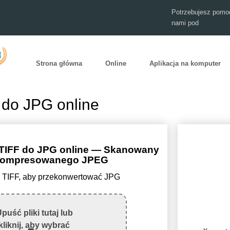
Potrzebujesz pomoc
nami pod
Strona główna
Online
Aplikacja na komputer
 do JPG online
 TIFF do JPG online — Skanowany
skompresowanego JPEG
lik TIFF, aby przekonwertować JPG
puść pliki tutaj lub
kliknij, aby wybrać