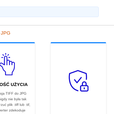
o JPG
OŚĆ UŻYCIA
sja TIFF do JPG
nigdy nie była tak
uć plik .tiff lub .tif,
erter zdekoduje