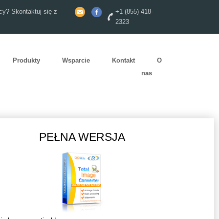
y? Skontaktuj się z
+1 (855) 418-
2323
Produkty
Wsparcie
Kontakt
O
nas
PEŁNA WERSJA