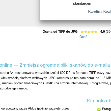
standardem.
Karolina Koz
Ocena od TIFF do JPG
4.0
(39
Oceń
nline — Zmniejsz ogromne pliki skanów do e-maila i
 strona A4 zeskanowana w rozdzielczości 600 DPI w formacie TIFF waży za
 z większością platform webowych. JPG kompresuje ten sam obraz do 1–5 MB 
 mediów społecznościowych i użytku na stronie internetowej. Fotografowie, p
atu udostępnianego.
Kto potrze
ł opracowany przez Aldus (później przejęty przez
Fotog