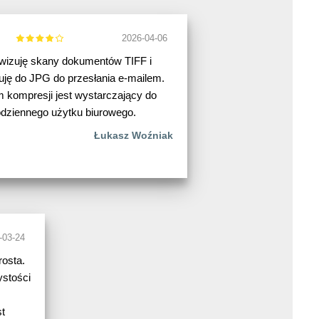
2026-04-06
wizuję skany dokumentów TIFF i
uję do JPG do przesłania e-mailem.
 kompresji jest wystarczający do
dziennego użytku biurowego.
Łukasz Woźniak
-03-24
rosta.
ystości
t