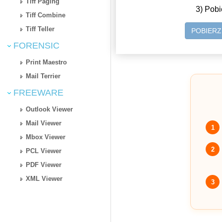
Tiff Paging
3) Pobi
Tiff Combine
Tiff Teller
POBIER
FORENSIC
Print Maestro
Mail Terrier
FREEWARE
Outlook Viewer
Mail Viewer
1
Mbox Viewer
2
PCL Viewer
PDF Viewer
XML Viewer
3