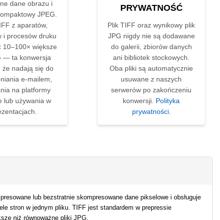
tne dane obrazu i
PRYWATNOŚĆ
kompaktowy JPEG.
TIFF z aparatów,
Plik TIFF oraz wynikowy plik
 i procesów druku
JPG nigdy nie są dodawane
 10–100× większe
do galerii, zbiorów danych
G — ta konwersja
ani bibliotek stockowych.
 że nadają się do
Oba pliki są automatycznie
niania e-mailem,
usuwane z naszych
nia na platformy
serwerów po zakończeniu
 lub używania w
konwersji.
Polityka
ezentacjach.
prywatności
.
mpresowane lub bezstratnie skompresowane dane pikselowe i obsługuje
ele stron w jednym pliku. TIFF jest standardem w prepressie
sze niż równoważne pliki JPG.