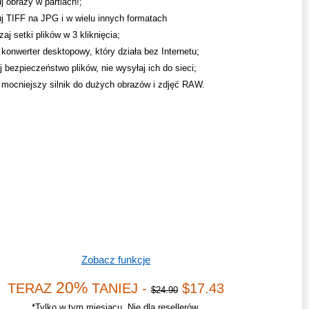
j obrazy w partiach!;
j TIFF na JPG i w wielu innych formatach
aj setki plików w 3 kliknięcia;
 konwerter desktopowy, który działa bez Internetu;
 bezpieczeństwo plików, nie wysyłaj ich do sieci;
mocniejszy silnik do dużych obrazów i zdjęć RAW.
Zobacz funkcje
20%
TERAZ
TANIEJ -
$17.43
$24.90
*Tylko w tym miesiącu. Nie dla resellerów.