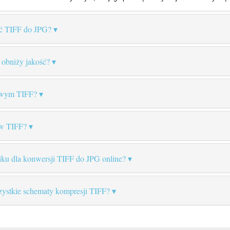
ć TIFF do JPG?
obniży jakość?
cowym TIFF?
 w TIFF?
pliku dla konwersji TIFF do JPG online?
zystkie schematy kompresji TIFF?