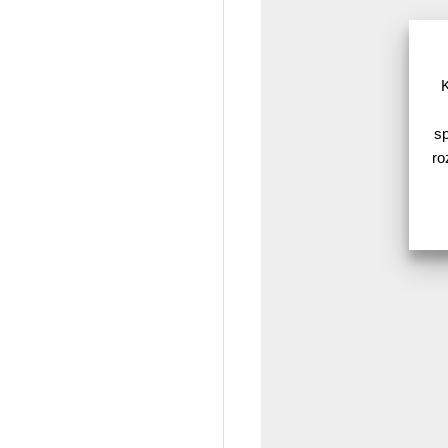
K
sp
ro