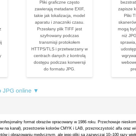
Pliki graficzne często
bezstra
zawierają metadane EXIF,
zapisze 
takie jak lokalizacja, model
Pliki 
aparatu i znaczniki czasu.
skanerów
z
Przesłany plik TIFF jest
mogą być
szyfrowany podczas
niż JP
j
transmisji protokołem
sprawia,
HTTPS/TLS i przetwarzany w
udostęp
y
centrach danych z kontrolą
wgrywa
dostępu podczas konwersji
webowe
do formatu JPG.
pr
o JPG online ▼
 profesjonalny format obrazów opracowany w 1986 roku. Przechowuje niesko
ów na kanał), przestrzenie kolorów CMYK i LAB, przezroczystość alfa oraz wi
ów i obrazowaniu medycznym, ale jego pliki są zazwyczaj 10–100 razy więk