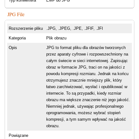
Typ konwertera
EMF do JPG
JPG File
Rozszerzenie pliku
.JPG, .JPEG, .JPE, .JFIF, .JFI
Kategoria
Plik obrazu
Opis
JPG to format pliku dla obrazów tworzonych
przez aparaty cyfrowe i rozpowszechniony na
całym świecie w sieci internetowej. Zapisując
obraz w formacie JPG, traci on na jakości z
powodu kompresji rozmiaru. Jednak na końcu
otrzymujesz znacznie mniejszy plik, który
łatwo zarchiwizować, wysłać i opublikować w
internecie. To są przypadki, kiedy rozmiar
obrazu ma większe znaczenie niż jego jakość.
Niemniej jednak, używając profesjonalnego
oprogramowania, możesz wybrać stopień
kompresji, a tym samym wpływać na jakość
obrazu.
Powiązane