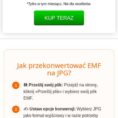
*Tylko w tym miesiącu. Nie dla resellerów.
KUP TERAZ
Jak przekonwertować EMF
na JPG?
💾
Prześlij swój plik:
Przejdź na stronę,
1
kliknij «Prześlij plik» i wybierz swój plik
EMF.
✍️
Ustaw opcje konwersji:
Wybierz JPG
2
jako format wyjściowy i w razie potrzeby