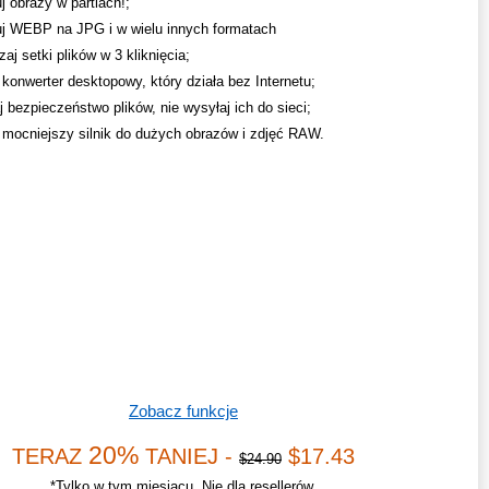
j obrazy w partiach!;
j WEBP na JPG i w wielu innych formatach
aj setki plików w 3 kliknięcia;
 konwerter desktopowy, który działa bez Internetu;
 bezpieczeństwo plików, nie wysyłaj ich do sieci;
mocniejszy silnik do dużych obrazów i zdjęć RAW.
Zobacz funkcje
20%
TERAZ
TANIEJ -
$17.43
$24.90
*Tylko w tym miesiącu. Nie dla resellerów.