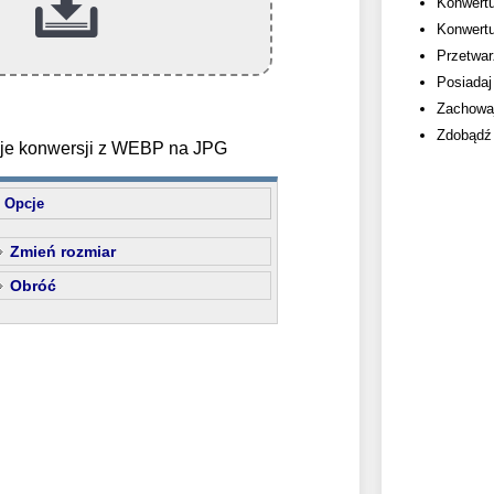
Konwertu
Konwertu
Przetwarz
Posiadaj
Zachowaj
Zdobądź 
cje konwersji z WEBP na JPG
Opcje
Zmień rozmiar
Obróć