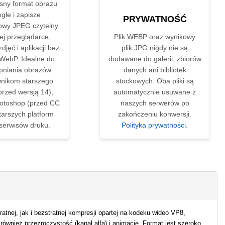
ny format obrazu
gle i zapisze
PRYWATNOŚĆ
owy JPEG czytelny
ej przeglądarce,
Plik WEBP oraz wynikowy
djęć i aplikacji bez
plik JPG nigdy nie są
WebP. Idealne do
dodawane do galerii, zbiorów
pniania obrazów
danych ani bibliotek
nikom starszego
stockowych. Oba pliki są
przed wersją 14),
automatycznie usuwane z
otoshop (przed CC
naszych serwerów po
tarszych platform
zakończeniu konwersji.
serwisów druku.
Polityka prywatności
.
ej, jak i bezstratnej kompresji opartej na kodeku wideo VP8,
ównież przezroczystość (kanał alfa) i animację. Format jest szeroko