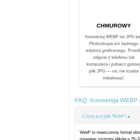
CHMUROWY
Konwertuj WEBP na JPG b
Photoshopa ani żadnego
edytora graficznego. Prześli
zdjęcie z telefonu lub
komputera i pobierz gotow
plik JPG — nic nie trzeba
instalować.
FAQ: Konwersja WEBP 
Czym jest plik WebP?
WebP to nowoczesny format obraz
osiągając rozmiary plików o 25–