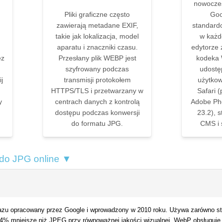
nowoczes
Pliki graficzne często
Goo
zawierają metadane EXIF,
standard
takie jak lokalizacja, model
w każd
aparatu i znaczniki czasu.
edytorze z
ez
Przesłany plik WEBP jest
kodeka 
szyfrowany podczas
udostę
j
transmisji protokołem
użytkow
HTTPS/TLS i przetwarzany w
Safari (
y
centrach danych z kontrolą
Adobe Ph
dostępu podczas konwersji
23.2), s
do formatu JPG.
CMS i 
do JPG online ▼
u opracowany przez Google i wprowadzony w 2010 roku. Używa zarówno stratn
34% mniejsze niż JPEG przy równoważnej jakości wizualnej. WebP obsługuje r