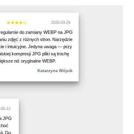
2026-03-29
egularnie do zamiany WEBP na JPG
aniu zdjęć z różnych stron. Narzędzie
kie i intuicyjne. Jedyna uwaga — przy
iskiej kompresji JPG pliki są trochę
iększe niż oryginalne WEBP.
Katarzyna Wójcik
-05-12
na JPG
 choć
ji. Do