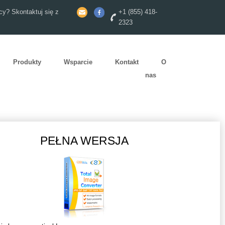
y? Skontaktuj się z
+1 (855) 418-
2323
Produkty
Wsparcie
Kontakt
O
nas
PEŁNA WERSJA