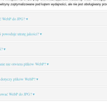
 witryny zoptymalizowane pod kątem wydajności, ale nie jest obsługiwany pr
ać WebP do JPG?
powoduje utratę jakości?
G?
nie nie otwiera plików WebP?
B dotyczy plików WebP?
tować WebP do JPG?