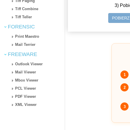
Tiff Paging
3) Pobi
Tiff Combine
Tiff Teller
POBIER
FORENSIC
Print Maestro
Mail Terrier
FREEWARE
Outlook Viewer
Mail Viewer
1
Mbox Viewer
2
PCL Viewer
PDF Viewer
XML Viewer
3