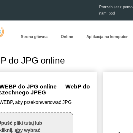
Potrzebujesz pomoc
nami pod
Strona główna
Online
Aplikacja na komputer
P do JPG online
 WEBP do JPG online — WebP do
szechnego JPEG
ik WEBP, aby przekonwertować JPG
puść pliki tutaj lub
kliknij, aby wybrać