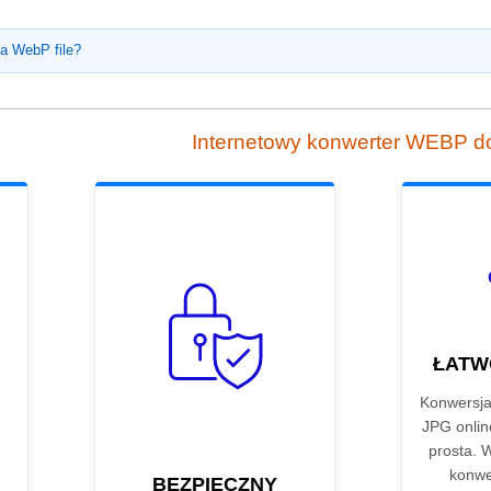
 a WebP file?
Internetowy konwerter WEBP 
ŁATW
Konwersj
JPG online
prosta. W
konwe
BEZPIECZNY