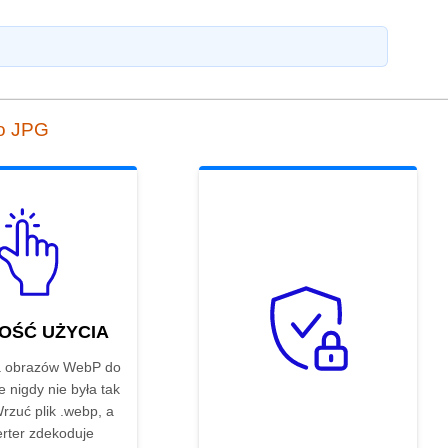
do JPG
OŚĆ UŻYCIA
a obrazów WebP do
 nigdy nie była tak
rzuć plik .webp, a
rter zdekoduje