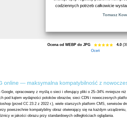
codziennych potrzeb całkowicie wysta
Tomasz Kow
Ocena od WEBP do JPG
4.0
(39
Oceń
 online — maksymalna kompatybilność z nowocze
Google, opracowany z myślą o sieci i oferujący pliki o 25–34% mniejsze ni
ch pod kątem wydajności potoków obrazów, sieci CDN i nowoczesnych platf
otoshop (przed CC 23.2 z 2022 r.), wiele starszych platform CMS, serwisów d
y powszechnie kompatybilny obraz otwierający się na każdym urządzeniu, w 
óżnicy w jakości obrazu przy standardowych odległościach oglądania.