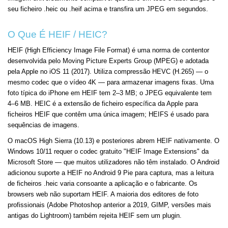
seu ficheiro .heic ou .heif acima e transfira um JPEG em segundos.
O Que É HEIF / HEIC?
HEIF (High Efficiency Image File Format) é uma norma de contentor
desenvolvida pelo Moving Picture Experts Group (MPEG) e adotada
pela Apple no iOS 11 (2017). Utiliza compressão HEVC (H.265) — o
mesmo codec que o vídeo 4K — para armazenar imagens fixas. Uma
foto típica do iPhone em HEIF tem 2–3 MB; o JPEG equivalente tem
4–6 MB. HEIC é a extensão de ficheiro específica da Apple para
ficheiros HEIF que contêm uma única imagem; HEIFS é usado para
sequências de imagens.
O macOS High Sierra (10.13) e posteriores abrem HEIF nativamente. O
Windows 10/11 requer o codec gratuito "HEIF Image Extensions" da
Microsoft Store — que muitos utilizadores não têm instalado. O Android
adicionou suporte a HEIF no Android 9 Pie para captura, mas a leitura
de ficheiros .heic varia consoante a aplicação e o fabricante. Os
browsers web não suportam HEIF. A maioria dos editores de foto
profissionais (Adobe Photoshop anterior a 2019, GIMP, versões mais
antigas do Lightroom) também rejeita HEIF sem um plugin.