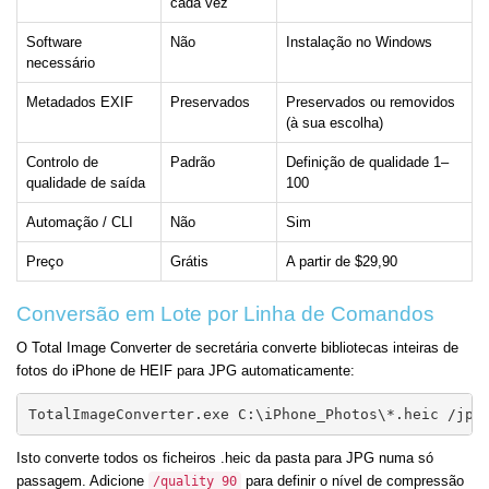
cada vez
Software
Não
Instalação no Windows
necessário
Metadados EXIF
Preservados
Preservados ou removidos
(à sua escolha)
Controlo de
Padrão
Definição de qualidade 1–
qualidade de saída
100
Automação / CLI
Não
Sim
Preço
Grátis
A partir de $29,90
Conversão em Lote por Linha de Comandos
O Total Image Converter de secretária converte bibliotecas inteiras de
fotos do iPhone de HEIF para JPG automaticamente:
TotalImageConverter.exe C:\iPhone_Photos\*.heic /jpg
Isto converte todos os ficheiros .heic da pasta para JPG numa só
passagem. Adicione
para definir o nível de compressão
/quality 90