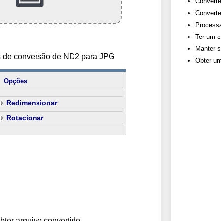
Converte
Converte
Processa
Ter um c
Manter s
es de conversão de ND2 para JPG
Obter um
Opções
Redimensionar
Rotacionar
bter arquivo convertido