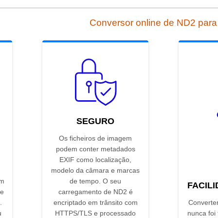
Conversor online de ND2 par
SEGURO
Os ficheiros de imagem
podem conter metadados
EXIF como localização,
modelo da câmara e marcas
em
de tempo. O seu
FACIL
de
carregamento de ND2 é
.
encriptado em trânsito com
Converte
u
HTTPS/TLS e processado
nunca foi