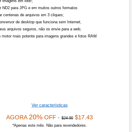
r imagens em lote!;
r ND2 para JPG e em muitos outros formatos
r centenas de arquivos em 3 cliques;
onversor de desktop que funciona sem Internet;
eus arquivos seguros, não os envie para a web;
 motor mais potente para imagens grandes e fotos RAW.
Ver características
20%
AGORA
OFF -
$17.43
$24.90
*Apenas este mês. Não para revendedores.