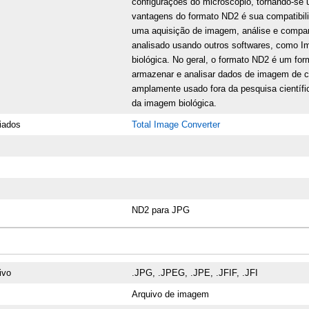
configurações do microscópio, tornando-se u
vantagens do formato ND2 é sua compatibil
uma aquisição de imagem, análise e compa
analisado usando outros softwares, como I
biológica. No geral, o formato ND2 é um for
armazenar e analisar dados de imagem de 
amplamente usado fora da pesquisa científ
da imagem biológica.
iados
Total Image Converter
ND2 para JPG
ivo
.JPG, .JPEG, .JPE, .JFIF, .JFI
Arquivo de imagem