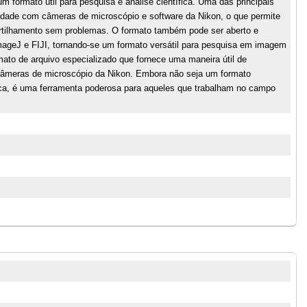
m formato útil para pesquisa e análise científica. Uma das principais
idade com câmeras de microscópio e software da Nikon, o que permite
rtilhamento sem problemas. O formato também pode ser aberto e
mageJ e FIJI, tornando-se um formato versátil para pesquisa em imagem
mato de arquivo especializado que fornece uma maneira útil de
câmeras de microscópio da Nikon. Embora não seja um formato
ica, é uma ferramenta poderosa para aqueles que trabalham no campo