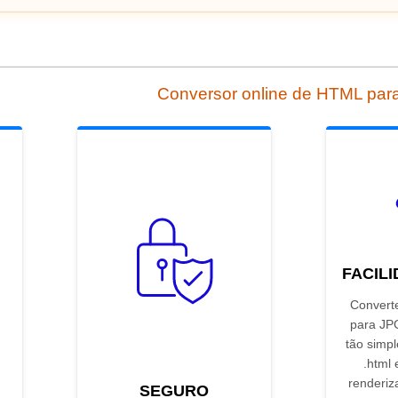
Conversor online de HTML par
FACIL
Convert
para JPG
tão simpl
.html 
renderiz
SEGURO