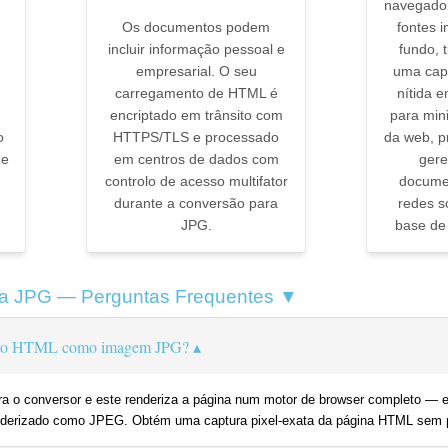
navegado
Os documentos podem
fontes i
incluir informação pessoal e
fundo, 
empresarial. O seu
uma cap
carregamento de HTML é
nítida 
encriptado em trânsito com
para min
o
HTTPS/TLS e processado
da web, p
 e
em centros de dados com
gere
controlo de acesso multifator
documen
durante a conversão para
redes so
JPG.
base de 
a JPG — Perguntas Frequentes ▼
heiro HTML como imagem JPG?
para o conversor e este renderiza a página num motor de browser completo —
enderizado como JPEG. Obtém uma captura pixel-exata da página HTML sem p