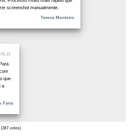
s. Processo muito mais rápido que
zer screenshot manualmente.
Teresa Monteiro
-01-21
Para
 com
o que
e a
 Faria
(387 votos)