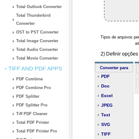
Total Outlook Converter
Total Thunderbird
Converter
OST to PST Converter
Tipos de arquivos pe
Total Image Converter
ad
Total Audio Converter
2) Definir opçõe
Total Movie Converter
TIFF AND PDF APPS
Converter para
PDF
PDF Combine
Doc
PDF Combine Pro
Excel
PDF Splitter
PDF Splitter Pro
JPEG
Tiff PDF Cleaner
Text
Total PDF Printer
SVG
Total PDF Printer Pro
TIFF