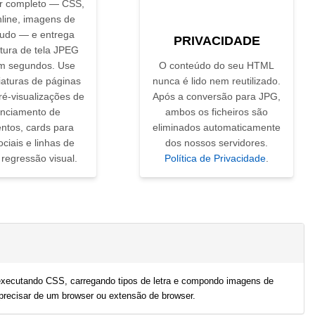
r completo — CSS,
nline, imagens de
tudo — e entrega
PRIVACIDADE
tura de tela JPEG
em segundos. Use
O conteúdo do seu HTML
iaturas de páginas
nunca é lido nem reutilizado.
ré-visualizações de
Após a conversão para JPG,
nciamento de
ambos os ficheiros são
tos, cards para
eliminados automaticamente
ciais e linhas de
dos nossos servidores.
regressão visual.
Política de Privacidade
.
 executando CSS, carregando tipos de letra e compondo imagens de
recisar de um browser ou extensão de browser.