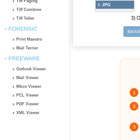
Tiff Paging
JPG
Tiff Combine
3) O
Tiff Teller
FORENSIC
BAIX
Print Maestro
Mail Terrier
FREEWARE
Outlook Viewer
Mail Viewer
Mbox Viewer
1
PCL Viewer
PDF Viewer
2
XML Viewer
3