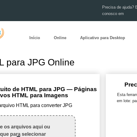
Precisa de ajuda? 
conosco em
Início
Online
Aplicativo para Desktop
L para JPG Online
Prec
tuito de HTML para JPG — Páginas
ivos HTML para Imagens
Esta ferra
em lote: pa
 arquivo HTML para converter JPG
te os arquivos aqui ou
ique para selecionar