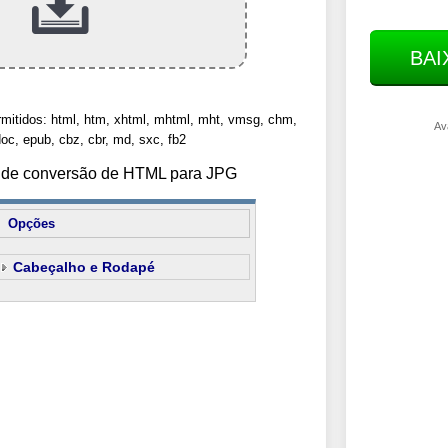
BAI
rmitidos: html, htm, xhtml, mhtml, mht, vmsg, chm,
Av
oc, epub, cbz, cbr, md, sxc, fb2
s de conversão de HTML para JPG
Opções
Cabeçalho e Rodapé