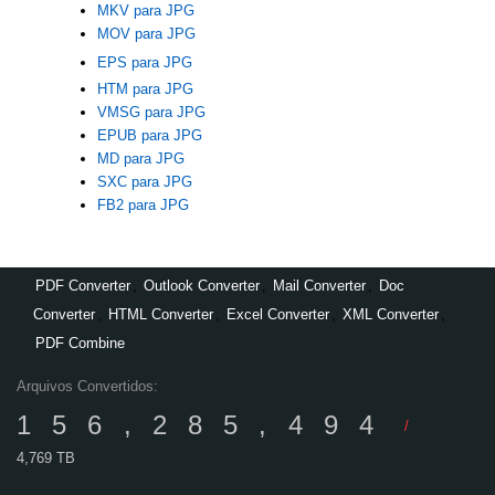
MKV para JPG
MOV para JPG
EPS para JPG
HTM para JPG
VMSG para JPG
EPUB para JPG
MD para JPG
SXC para JPG
FB2 para JPG
PDF Converter
,
Outlook Converter
,
Mail Converter
,
Doc
Converter
,
HTML Converter
,
Excel Converter
,
XML Converter
,
PDF Combine
Arquivos Convertidos:
156,285,494
/
4,769 TB