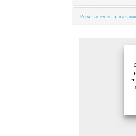
Posso converter arquivos us
C
p
co