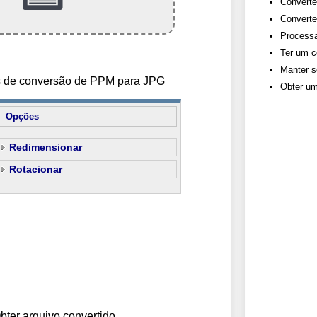
Converte
Converte
Processa
Ter um c
Manter s
es de conversão de PPM para JPG
Obter um
Opções
Redimensionar
Rotacionar
bter arquivo convertido