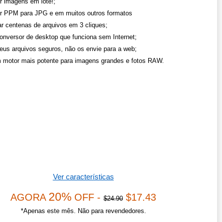
r imagens em lote!;
r PPM para JPG e em muitos outros formatos
r centenas de arquivos em 3 cliques;
onversor de desktop que funciona sem Internet;
eus arquivos seguros, não os envie para a web;
 motor mais potente para imagens grandes e fotos RAW.
Ver características
20%
AGORA
OFF -
$17.43
$24.90
*Apenas este mês. Não para revendedores.